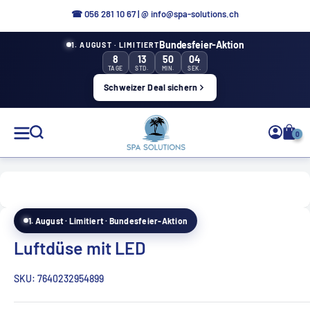
Direkt
☎ 056 281 10 67
|
@ info@spa-solutions.ch
zum
Bundesfeier-Aktion
1. AUGUST · LIMITIERT
Inhalt
8
13
50
03
TAGE
STD.
MIN.
SEK.
Schweizer Deal sichern
Spa
0
Solutions
1. August · Limitiert · Bundesfeier-Aktion
DE
Luftdüse mit LED
SKU:
7640232954899