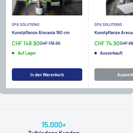
SPA SOLUTIONS
SPA SOLUTIONS
Kunstpflanze Alocasia 160 cm
Kunstpflanze Areca
Sonderpreis
Sonderpreis
CHF 148.90
CHF 74.90
Normalpreis
Normal
CHF 178.90
CHF 88
Auf Lager
Ausverkauft
In den Warenkorb
Ausverk
15.000+
Zufriedene Kunden