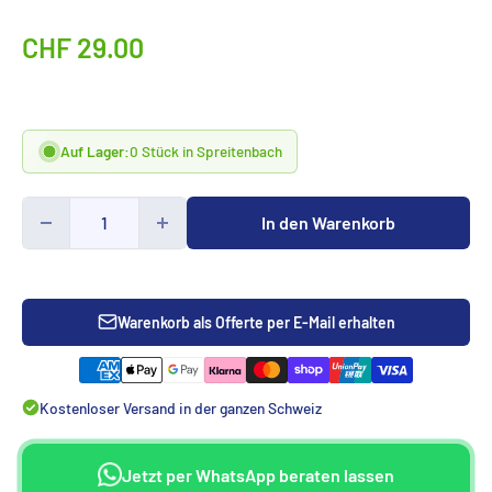
Sonderpreis
CHF 29.00
Auf Lager:
0 Stück in Spreitenbach
In den Warenkorb
Warenkorb als Offerte per E-Mail erhalten
Kostenloser Versand in der ganzen Schweiz
Jetzt per WhatsApp beraten lassen