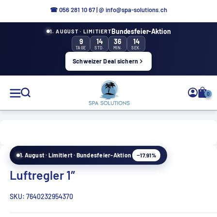
Direkt
☎ 056 281 10 67
|
@ info@spa-solutions.ch
zum
Bundesfeier-Aktion
1. AUGUST · LIMITIERT
Inhalt
9
14
36
13
TAGE
STD.
MIN.
SEK.
Schweizer Deal sichern
Spa
0
Solutions
−17.91%
1. August · Limitiert · Bundesfeier-Aktion
DE
Luftregler 1″
SKU:
7640232954370