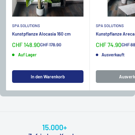
SPA SOLUTIONS
SPA SOLUTIONS
Kunstpflanze Alocasia 160 cm
Kunstpflanze Areca
Sonderpreis
Sonderpreis
CHF 148.90
CHF 74.90
Normalpreis
Normal
CHF 178.90
CHF 88
Auf Lager
Ausverkauft
In den Warenkorb
Ausverk
15.000+