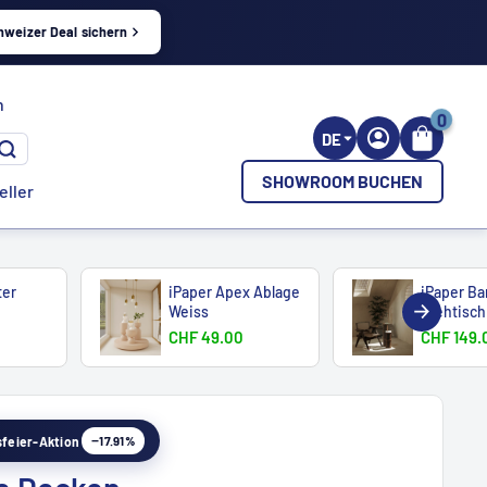
hweizer Deal sichern
h
0
DE
SHOWROOM BUCHEN
eller
ter
iPaper Apex Ablage
iPaper B
Weiss
Stehtisch
CHF 49.00
CHF 149.
−17.91%
esfeier-Aktion