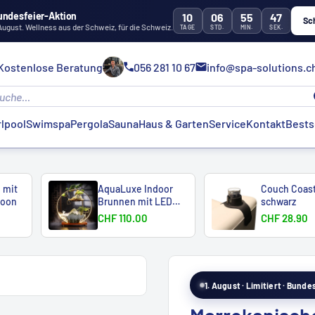
undesfeier-Aktion
10
06
55
45
Sc
 August. Wellness aus der Schweiz, für die Schweiz.
TAGE
STD.
MIN.
SEK.
Kostenlose Beratung
056 281 10 67
info@spa-solutions.c
lpool
Swimspa
Pergola
Sauna
Haus & Garten
Service
Kontakt
Bests
 mit
AquaLuxe Indoor
Couch Coas
Moon
Brunnen mit LED
schwarz
Ring ...
CHF 110.00
CHF 28.90
1. August · Limitiert · Bund