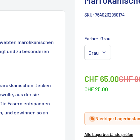
Marrokanisch
SKU:
7640232950174
Farbe:
Grau
gewebten marokkanischen
tigt und zu besonderen
Sonderpreis
Norma
CHF 65.00
CHF 9
 marokkanischen Decken
CHF 25.00
wolle, aus der sie
. Die Fasern entspannen
en, und gewinnen so an
Niedriger Lagerbesta
Alle Lagerbestände prüfen