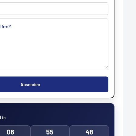
Absenden
 in
06
55
46