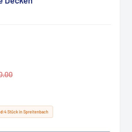
e Decken
lpreis
0.00
nd:
4 Stück in Spreitenbach