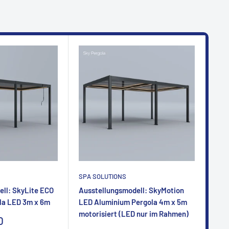
SPA SOLUTIONS
SPA
ll: SkyLite ECO
Ausstellungsmodell: SkyMotion
Aus
la LED 3m x 6m
LED Aluminium Pergola 4m x 5m
LED
motorisiert (LED nur im Rahmen)
mot
0