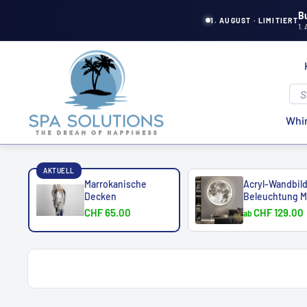
Direkt
B
1. AUGUST · LIMITIERT
1.
zum
Inhalt
Spa
Solutions
Whir
AKTUELL
Marrokanische
Acryl-Wandbild
Decken
Beleuchtung 
CHF 65.00
CHF 129.00
ab