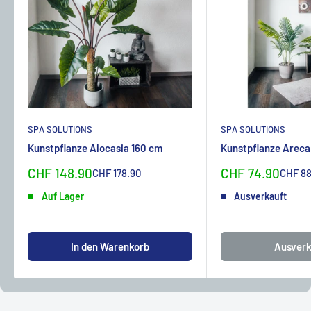
SPA SOLUTIONS
SPA SOLUTIONS
Kunstpflanze Alocasia 160 cm
Kunstpflanze Areca
Sonderpreis
Sonderpreis
CHF 148.90
CHF 74.90
Normalpreis
Normal
CHF 178.90
CHF 88
Auf Lager
Ausverkauft
In den Warenkorb
Ausverk