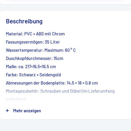
Beschreibung
Material: PVC + ABS mit Chrom
Fassungsvermögen: 35 Liter
Wassertemperatur: Maximum: 60 ° C
Duschkopfdurchmesser: 15cm
Maße: ca. 217×16,5×16,5 cm
Farbe: Schwarz + Seidengold
Abmessungen der Bodenplatte: 14,5 × 18 × 0,8 cm
Montagezubehör: Schrauben und Dübel (im Lieferumfang
enthalten)
Anschluss: Über handelsüblichen Gartenschlauch (Adapter im
Mehr anzeigen
Lieferumfang enthalten)
Nettogewicht: ca. 9 kg