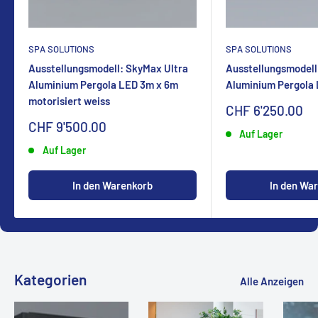
SPA SOLUTIONS
SPA SOLUTIONS
Ausstellungsmodell: SkyMax Ultra
Ausstellungsmodell
Aluminium Pergola LED 3m x 6m
Aluminium Pergola
motorisiert weiss
Sonderpreis
CHF 6'250.00
Sonderpreis
CHF 9'500.00
Auf Lager
Auf Lager
In den Warenkorb
In den Wa
Kategorien
Alle Anzeigen