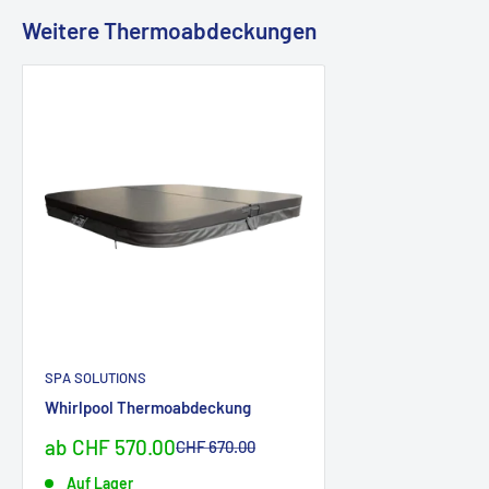
Mit Fußwaschung
Weitere Thermoabdeckungen
Wasserdruck: Maximal: 3,5 bar
SPA SOLUTIONS
Whirlpool Thermoabdeckung
Sonderpreis
ab CHF 570.00
Normalpreis
CHF 670.00
Auf Lager