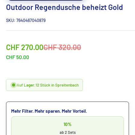
Outdoor Regendusche beheizt Gold
SKU:
7640467040879
Sonderpreis
Normalpreis
CHF 270.00
CHF 320.00
CHF 50.00
Auf Lager:
12 Stück in Spreitenbach
Mehr Filter. Mehr sparen. Mehr Vorteil.
10%
ab 2 Sets