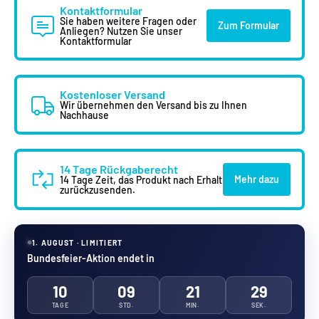
Kontaktformular
Sie haben weitere Fragen oder
Zum Formular
Anliegen? Nutzen Sie unser
Kontaktformular
Kostenloser Versand
Wir übernehmen den Versand bis zu Ihnen
Nachhause
14 Tage Rückgaberecht
Mehr dazu
14 Tage Zeit, das Produkt nach Erhalt
zurückzusenden.
1. AUGUST · LIMITIERT
Bundesfeier-Aktion endet in
10
09
21
28
TAGE
STD.
MIN.
SEK.