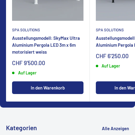
SPA SOLUTIONS
SPA SOLUTIONS
Ausstellungsmodell: SkyMax Ultra
Ausstellungsmodell
Aluminium Pergola LED 3m x 6m
Aluminium Pergola
motorisiert weiss
Sonderpreis
CHF 6'250.00
Sonderpreis
CHF 9'500.00
Auf Lager
Auf Lager
In den Warenkorb
In den Wa
Kategorien
Alle Anzeigen