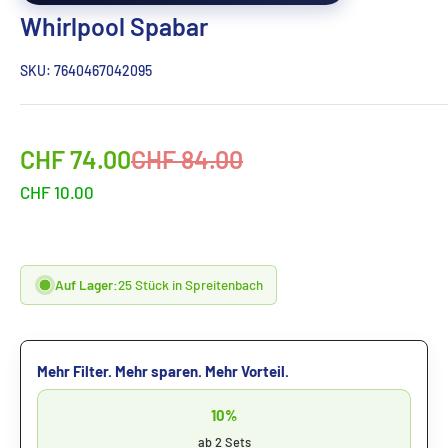
Whirlpool Spabar
SKU:
7640467042095
Sonderpreis
Normalpreis
CHF 74.00
CHF 84.00
CHF 10.00
Auf Lager:
25 Stück in Spreitenbach
Mehr Filter. Mehr sparen. Mehr Vorteil.
10%
ab 2 Sets