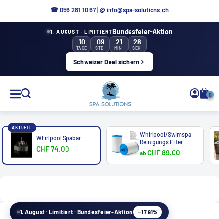
Direkt
☎ 056 281 10 67
|
@ info@spa-solutions.ch
zum
Bundesfeier-Aktion
1. AUGUST · LIMITIERT
Inhalt
10
09
21
28
TAGE
STD.
MIN.
SEK.
Schweizer Deal sichern
Spa
0
Solutions
AKTUELL
Whirlpool/Swimspa
Whirlpool Spabar
Reinigungs Filter
CHF 74.00
CHF 89.00
ab
DE
−17.91%
1. August · Limitiert · Bundesfeier-Aktion