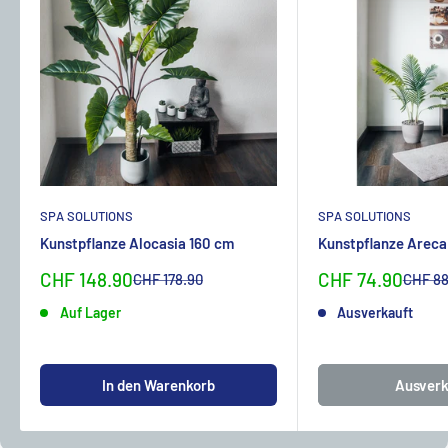
SPA SOLUTIONS
SPA SOLUTIONS
Kunstpflanze Alocasia 160 cm
Kunstpflanze Areca
Sonderpreis
Sonderpreis
CHF 148.90
CHF 74.90
Normalpreis
Normal
CHF 178.90
CHF 88
Auf Lager
Ausverkauft
In den Warenkorb
Ausverk