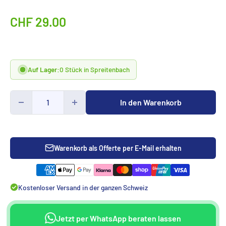
Sonderpreis
CHF 29.00
Auf Lager:
0 Stück in Spreitenbach
In den Warenkorb
Warenkorb als Offerte per E-Mail erhalten
Kostenloser Versand in der ganzen Schweiz
Jetzt per WhatsApp beraten lassen