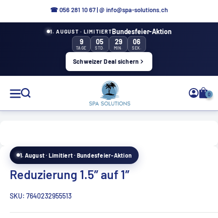
Direkt
☎ 056 281 10 67
|
@ info@spa-solutions.ch
zum
Bundesfeier-Aktion
1. AUGUST · LIMITIERT
Inhalt
9
05
29
05
TAGE
STD.
MIN.
SEK.
Schweizer Deal sichern
Spa
0
Solutions
1. August · Limitiert · Bundesfeier-Aktion
DE
Reduzierung 1.5″ auf 1″
SKU:
7640232955513