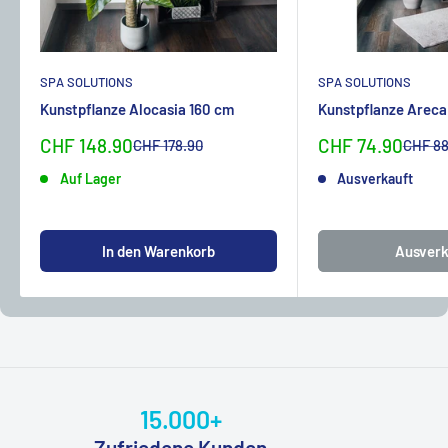
SPA SOLUTIONS
SPA SOLUTIONS
Kunstpflanze Alocasia 160 cm
Kunstpflanze Areca
Sonderpreis
Sonderpreis
CHF 148.90
CHF 74.90
Normalpreis
Normal
CHF 178.90
CHF 88
Auf Lager
Ausverkauft
In den Warenkorb
Ausverk
15.000+
Zufriedene Kunden