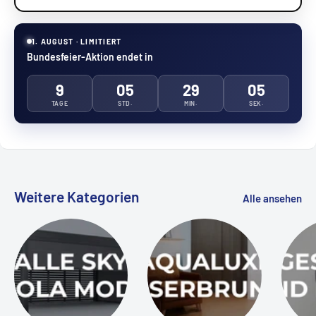
1. AUGUST · LIMITIERT
Bundesfeier-Aktion endet in
9
05
29
04
TAGE
STD.
MIN.
SEK.
Weitere Kategorien
Alle ansehen