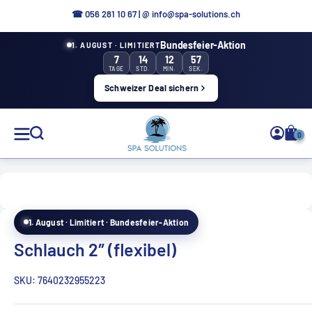
Direkt
☎ 056 281 10 67
|
@ info@spa-solutions.ch
zum
Bundesfeier-Aktion
1. AUGUST · LIMITIERT
Inhalt
7
14
12
56
TAGE
STD.
MIN.
SEK.
Schweizer Deal sichern
Spa
0
Solutions
1. August · Limitiert · Bundesfeier-Aktion
DE
Schlauch 2″ (flexibel)
SKU:
7640232955223