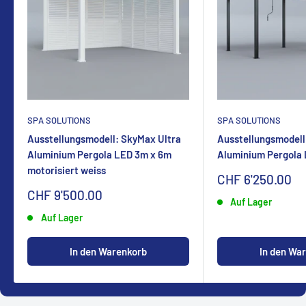
SPA SOLUTIONS
SPA SOLUTIONS
Ausstellungsmodell: SkyMax Ultra
Ausstellungsmodell
Aluminium Pergola LED 3m x 6m
Aluminium Pergola
motorisiert weiss
Sonderpreis
CHF 6'250.00
Sonderpreis
CHF 9'500.00
Auf Lager
Auf Lager
In den Warenkorb
In den Wa