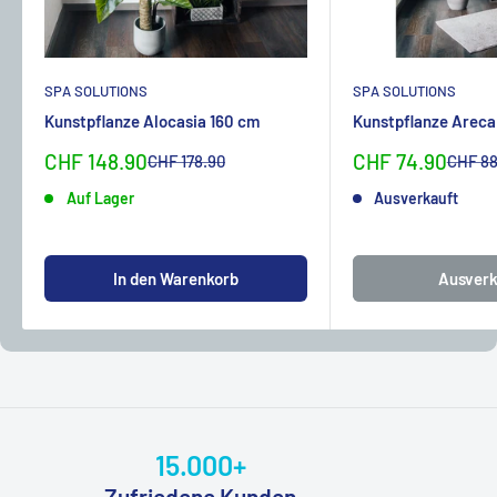
SPA SOLUTIONS
SPA SOLUTIONS
Kunstpflanze Alocasia 160 cm
Kunstpflanze Areca
Sonderpreis
Sonderpreis
CHF 148.90
CHF 74.90
Normalpreis
Normal
CHF 178.90
CHF 88
Auf Lager
Ausverkauft
In den Warenkorb
Ausverk
15.000+
Zufriedene Kunden