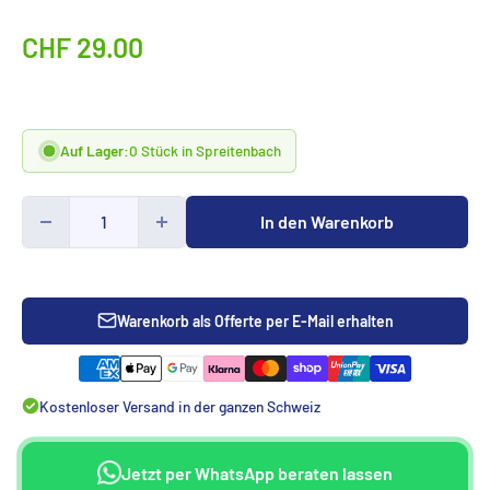
Sonderpreis
CHF 29.00
Auf Lager:
0 Stück in Spreitenbach
In den Warenkorb
Warenkorb als Offerte per E-Mail erhalten
Kostenloser Versand in der ganzen Schweiz
Jetzt per WhatsApp beraten lassen