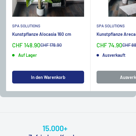
SPA SOLUTIONS
SPA SOLUTIONS
Kunstpflanze Alocasia 160 cm
Kunstpflanze Areca
Sonderpreis
Sonderpreis
CHF 148.90
CHF 74.90
Normalpreis
Normal
CHF 178.90
CHF 88
Auf Lager
Ausverkauft
In den Warenkorb
Ausverk
15.000+