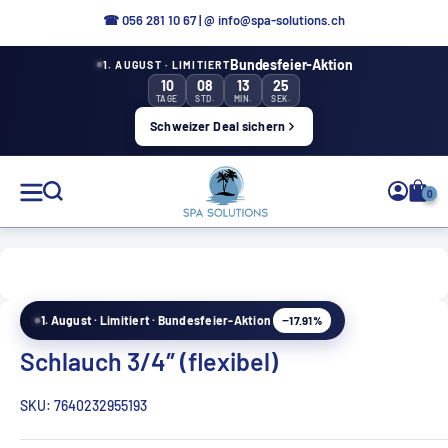
Direkt
☎ 056 281 10 67
|
@ info@spa-solutions.ch
zum
Bundesfeier-Aktion
1. AUGUST · LIMITIERT
Inhalt
10
08
13
24
TAGE
STD.
MIN.
SEK.
Schweizer Deal sichern
Spa
0
Solutions
−17.91%
1. August · Limitiert · Bundesfeier-Aktion
DE
Schlauch 3/4″ (flexibel)
SKU:
7640232955193