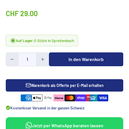
Sonderpreis
CHF 29.00
Auf Lager:
0 Stück in Spreitenbach
In den Warenkorb
Warenkorb als Offerte per E-Mail erhalten
Kostenloser Versand in der ganzen Schweiz
Jetzt per WhatsApp beraten lassen