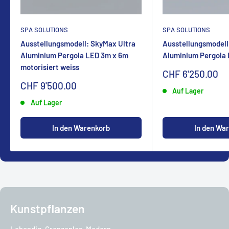
SPA SOLUTIONS
SPA SOLUTIONS
Ausstellungsmodell: SkyMax Ultra
Ausstellungsmodell
Aluminium Pergola LED 3m x 6m
Aluminium Pergola
motorisiert weiss
Sonderpreis
CHF 6'250.00
Sonderpreis
CHF 9'500.00
Auf Lager
Auf Lager
In den Warenkorb
In den Wa
Kunstpflanzen
Lebendig, Grenzenlos, Modern