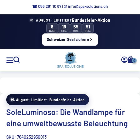
Direkt
☎ 056 281 10 67
|
@ info@spa-solutions.ch
zum
Bundesfeier-Aktion
1. AUGUST · LIMITIERT
Inhalt
8
19
55
50
TAGE
STD.
MIN.
SEK.
Schweizer Deal sichern
Spa
0
Solutions
1. August · Limitiert · Bundesfeier-Aktion
DE
SoleLuminoso: Die Wandlampe für
eine umweltbewusste Beleuchtung
SKU:
7640232950013