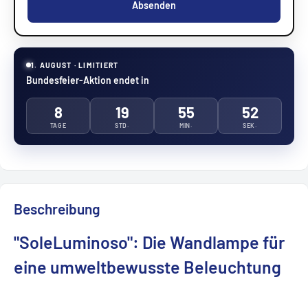
Absenden
1. AUGUST · LIMITIERT
Bundesfeier-Aktion endet in
8
19
55
51
TAGE
STD.
MIN.
SEK.
Beschreibung
"SoleLuminoso": Die Wandlampe für
eine umweltbewusste Beleuchtung