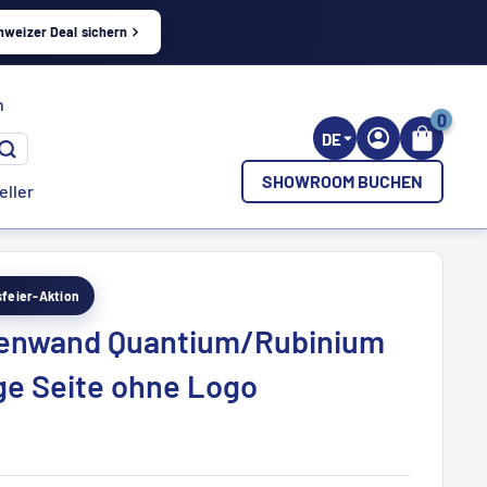
hweizer Deal sichern
h
0
DE
SHOWROOM BUCHEN
eller
esfeier-Aktion
enwand Quantium/Rubinium
ge Seite ohne Logo