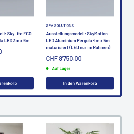
SPA SOLUTIONS
SPA
ll: SkyLite ECO
Ausstellungsmodell: SkyMotion
Aus
la LED 3m x 6m
LED Aluminium Pergola 4m x 5m
LED
motorisiert (LED nur im Rahmen)
mot
0
Sonderpreis
So
CHF 8'750.00
CH
Auf Lager
arenkorb
In den Warenkorb