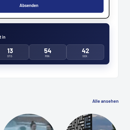
Absenden
 in
13
54
40
STD.
MIN.
SEK.
Alle ansehen