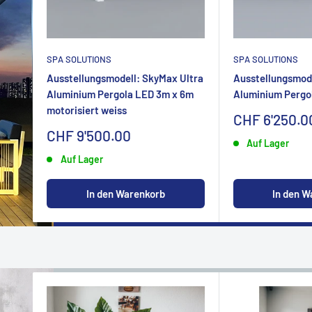
SPA SOLUTIONS
SPA SOLUTIONS
Ausstellungsmodell: SkyMax Ultra
Ausstellungsmode
Aluminium Pergola LED 3m x 6m
Aluminium Pergo
motorisiert weiss
Sonderpreis
CHF 6'250.0
Sonderpreis
CHF 9'500.00
Auf Lager
Auf Lager
In den W
In den Warenkorb