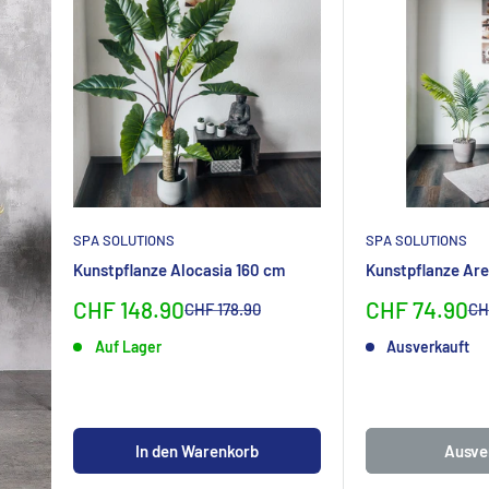
SPA SOLUTIONS
SPA SOLUTIONS
Kunstpflanze Alocasia 160 cm
Kunstpflanze Are
Sonderpreis
Sonderpreis
CHF 148.90
CHF 74.90
Normalpreis
No
CHF 178.90
CH
Auf Lager
Ausverkauft
In den Warenkorb
Ausve