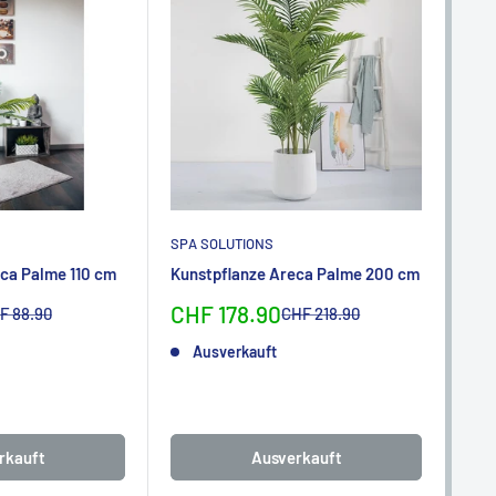
SPA SOLUTIONS
SPA
ca Palme 110 cm
Kunstpflanze Areca Palme 200 cm
Kun
ben
Sonderpreis
CHF 178.90
rmalpreis
Normalpreis
F 88.90
CHF 218.90
So
CH
Ausverkauft
rkauft
Ausverkauft