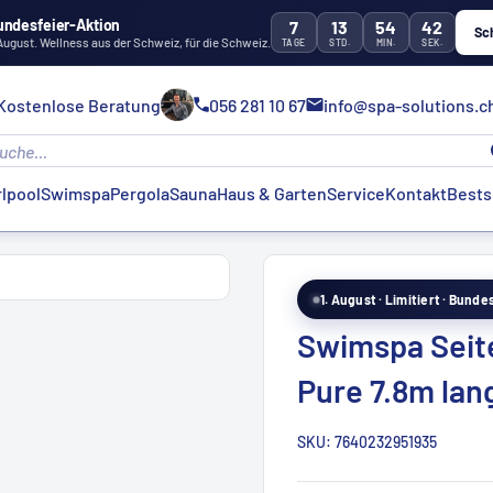
undesfeier-Aktion
7
13
54
41
Sc
 August. Wellness aus der Schweiz, für die Schweiz.
TAGE
STD.
MIN.
SEK.
Kostenlose Beratung
056 281 10 67
info@spa-solutions.c
lpool
Swimspa
Pergola
Sauna
Haus & Garten
Service
Kontakt
Bests
1. August · Limitiert · Bund
Swimspa Seit
Pure 7.8m lan
SKU:
7640232951935