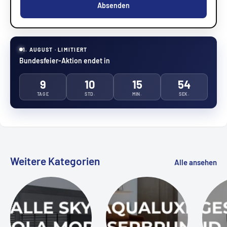
Absenden
1. AUGUST · LIMITIERT
Bundesfeier-Aktion endet in
9
10
15
53
TAGE
STD.
MIN.
SEK.
Weitere Kategorien
Alle ansehen