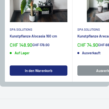
SPA SOLUTIONS
SPA SOLUTIONS
Kunstpflanze Alocasia 160 cm
Kunstpflanze Areca
Sonderpreis
Sonderpreis
CHF 148.90
CHF 74.90
Normalpreis
Normal
CHF 178.90
CHF 88
Auf Lager
Ausverkauft
In den Warenkorb
Ausverk