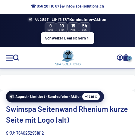
Direkt
☎ 056 281 10 67
|
@ info@spa-solutions.ch
zum
Bundesfeier-Aktion
1. AUGUST · LIMITIERT
Inhalt
9
10
15
54
TAGE
STD.
MIN.
SEK.
Schweizer Deal sichern
Spa
0
Solutions
−17.91%
1. August · Limitiert · Bundesfeier-Aktion
DE
Swimspa Seitenwand Rhenium kurze
Seite mit Logo (alt)
SKU:
7640232951812