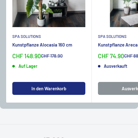
SPA SOLUTIONS
SPA SOLUTIONS
Kunstpflanze Alocasia 160 cm
Kunstpflanze Areca
Sonderpreis
Sonderpreis
CHF 148.90
CHF 74.90
Normalpreis
Normal
CHF 178.90
CHF 88
Auf Lager
Ausverkauft
In den Warenkorb
Ausverk