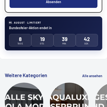
Absenden
1. AUGUST · LIMITIERT
Bundesfeier-Aktion endet in
8
19
39
42
TAGE
STD.
MIN.
SEK.
Weitere Kategorien
Alle ansehen