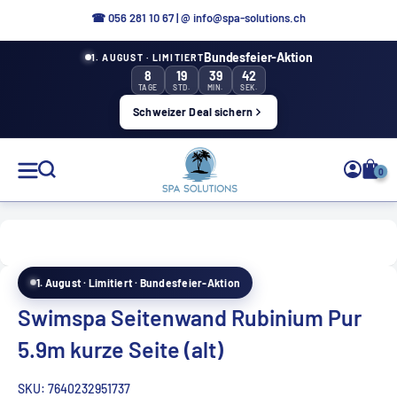
Direkt
☎ 056 281 10 67
|
@ info@spa-solutions.ch
zum
Bundesfeier-Aktion
1. AUGUST · LIMITIERT
Inhalt
8
19
39
41
TAGE
STD.
MIN.
SEK.
Schweizer Deal sichern
Spa
0
Solutions
1. August · Limitiert · Bundesfeier-Aktion
DE
Swimspa Seitenwand Rubinium Pur
5.9m kurze Seite (alt)
SKU:
7640232951737