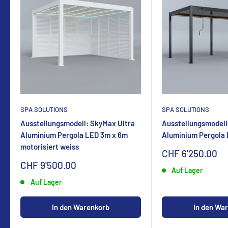
SPA SOLUTIONS
SPA SOLUTIONS
Ausstellungsmodell: SkyMax Ultra
Ausstellungsmodell
Aluminium Pergola LED 3m x 6m
Aluminium Pergola
motorisiert weiss
Sonderpreis
CHF 6'250.00
Sonderpreis
CHF 9'500.00
Auf Lager
Auf Lager
In den Warenkorb
In den Wa