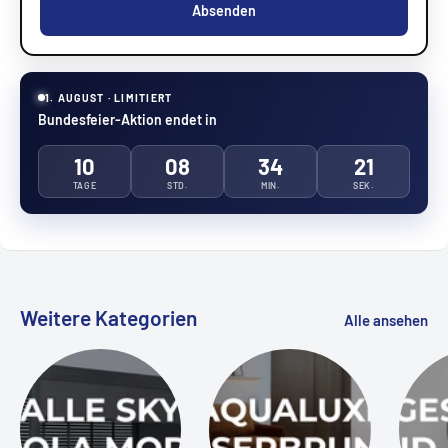
Absenden
1. AUGUST · LIMITIERT
Bundesfeier-Aktion endet in
10
08
34
20
TAGE
STD.
MIN.
SEK.
Weitere Kategorien
Alle ansehen