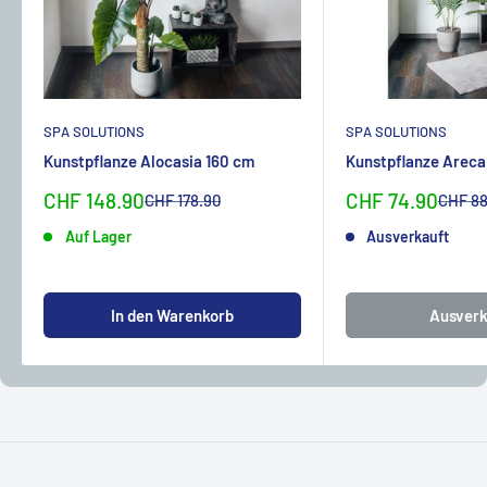
SPA SOLUTIONS
SPA SOLUTIONS
Kunstpflanze Alocasia 160 cm
Kunstpflanze Areca
Sonderpreis
Sonderpreis
CHF 148.90
CHF 74.90
Normalpreis
Normal
CHF 178.90
CHF 88
Auf Lager
Ausverkauft
In den Warenkorb
Ausverk