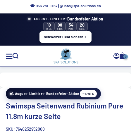
Direkt
☎ 056 281 10 67
|
@ info@spa-solutions.ch
zum
Bundesfeier-Aktion
1. AUGUST · LIMITIERT
Inhalt
10
08
34
20
TAGE
STD.
MIN.
SEK.
Schweizer Deal sichern
Spa
0
Solutions
−17.91%
1. August · Limitiert · Bundesfeier-Aktion
DE
Swimspa Seitenwand Rubinium Pure
11.8m kurze Seite
SKU:
7640232952000