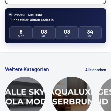
1. AUGUST · LIMITIERT
Bundesfeier-Aktion endet in
8
03
03
33
TAGE
STD.
MIN.
SEK.
Weitere Kategorien
Alle ansehen