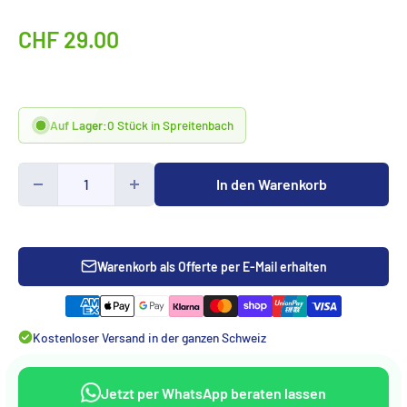
Sonderpreis
CHF 29.00
Auf Lager:
0 Stück in Spreitenbach
In den Warenkorb
Warenkorb als Offerte per E-Mail erhalten
Kostenloser Versand in der ganzen Schweiz
Jetzt per WhatsApp beraten lassen