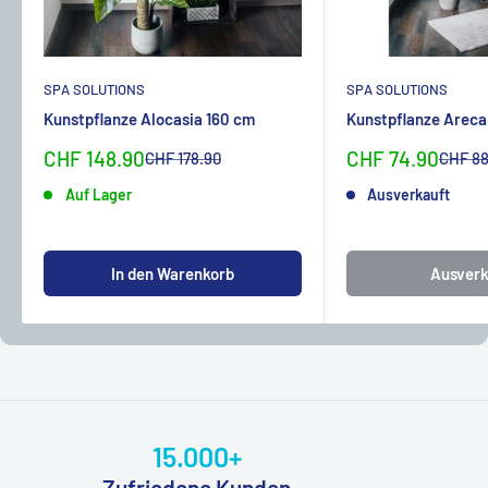
SPA SOLUTIONS
SPA SOLUTIONS
Kunstpflanze Alocasia 160 cm
Kunstpflanze Areca
Sonderpreis
Sonderpreis
CHF 148.90
CHF 74.90
Normalpreis
Normal
CHF 178.90
CHF 88
Auf Lager
Ausverkauft
In den Warenkorb
Ausverk
15.000+
Zufriedene Kunden