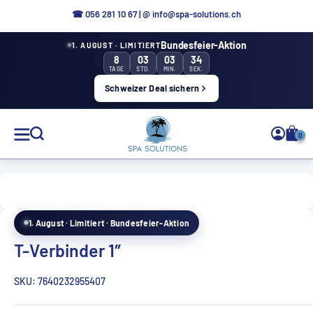
Direkt
☎ 056 281 10 67
|
@ info@spa-solutions.ch
zum
Bundesfeier-Aktion
1. AUGUST · LIMITIERT
Inhalt
8
03
03
33
TAGE
STD.
MIN.
SEK.
Schweizer Deal sichern
Spa
0
Solutions
1. August · Limitiert · Bundesfeier-Aktion
DE
T-Verbinder 1″
SKU:
7640232955407