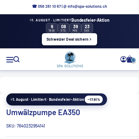
Direkt
☎ 056 281 10 67
|
@ info@spa-solutions.ch
zum
Bundesfeier-Aktion
1. AUGUST · LIMITIERT
Inhalt
9
08
39
22
TAGE
STD.
MIN.
SEK.
Schweizer Deal sichern
Spa
0
Solutions
−17.91%
1. August · Limitiert · Bundesfeier-Aktion
DE
Umwälzpumpe EA350
SKU:
7640232954141