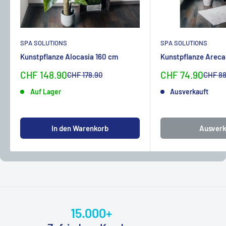
SPA SOLUTIONS
SPA SOLUTIONS
Kunstpflanze Alocasia 160 cm
Kunstpflanze Areca
Sonderpreis
Sonderpreis
CHF 148.90
CHF 74.90
Normalpreis
Normal
CHF 178.90
CHF 88
Auf Lager
Ausverkauft
In den Warenkorb
Ausverk
15.000+