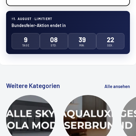
1. AUGUST · LIMITIERT
Bundesfeier-Aktion endet in
9
08
39
21
TAGE
STD.
MIN.
SEK.
Weitere Kategorien
Alle ansehen