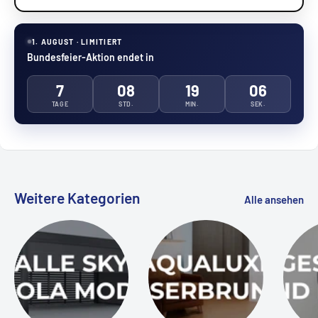
1. AUGUST · LIMITIERT
Bundesfeier-Aktion endet in
7
08
19
06
TAGE
STD.
MIN.
SEK.
Weitere Kategorien
Alle ansehen