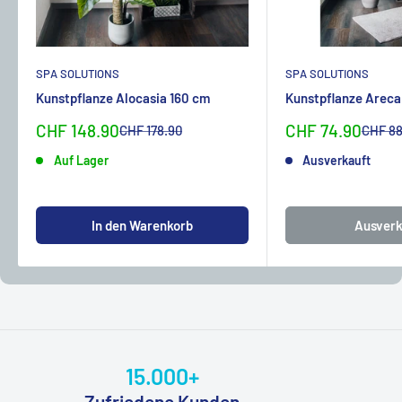
SPA SOLUTIONS
SPA SOLUTIONS
Kunstpflanze Alocasia 160 cm
Kunstpflanze Areca
Sonderpreis
Sonderpreis
CHF 148.90
CHF 74.90
Normalpreis
Normal
CHF 178.90
CHF 88
Auf Lager
Ausverkauft
In den Warenkorb
Ausverk
15.000+
Zufriedene Kunden