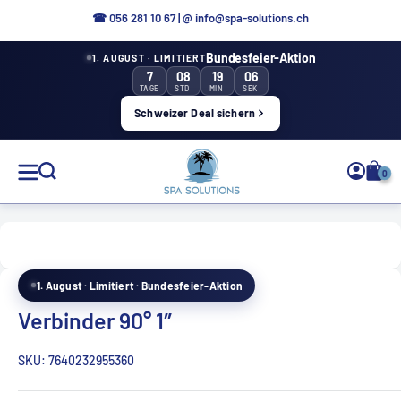
Direkt
☎ 056 281 10 67
|
@ info@spa-solutions.ch
zum
Bundesfeier-Aktion
1. AUGUST · LIMITIERT
Inhalt
7
08
19
05
TAGE
STD.
MIN.
SEK.
Schweizer Deal sichern
Spa
0
Solutions
1. August · Limitiert · Bundesfeier-Aktion
DE
Verbinder 90° 1″
SKU:
7640232955360