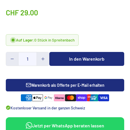
Sonderpreis
CHF 29.00
Auf Lager:
0 Stück in Spreitenbach
In den Warenkorb
Warenkorb als Offerte per E-Mail erhalten
Kostenloser Versand in der ganzen Schweiz
Jetzt per WhatsApp beraten lassen