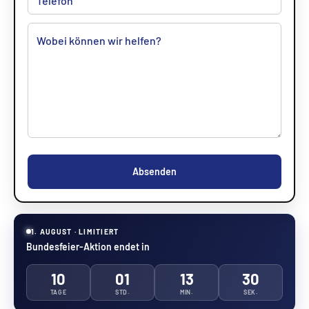
Absenden
1. AUGUST · LIMITIERT
Bundesfeier-Aktion endet in
10
01
13
29
TAGE
STD.
MIN.
SEK.