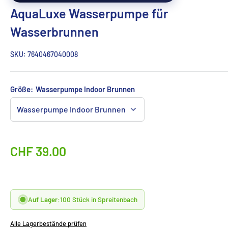
AquaLuxe Wasserpumpe für
Wasserbrunnen
SKU:
7640467040008
Größe:
Wasserpumpe Indoor Brunnen
Sonderpreis
CHF 39.00
Auf Lager:
100 Stück in Spreitenbach
Alle Lagerbestände prüfen