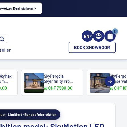
hweizer Deal sichern
0
EN
BOOK SHOWROOM
seller
SkyMax
SkyPergola
SkyPergo
num
SkyInfinity Pro
conserva
Aluminium ...
0.00
CHF 7'590.00
CHF 10
ab
ab
gust · Limitiert · Bundesfeier-Aktion
ibition model: SkyMotion LED