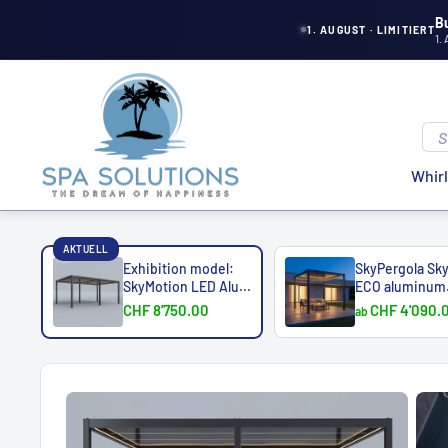
Directly
B
1. AUGUST · LIMITIERT
1.
to
the
Spa
content
Solutions
Whir
AKTUELL
Exhibition model:
SkyPergola Sky
SkyMotion LED Alu...
ECO aluminum
pergola
CHF 8'750.00
CHF 4'090.
ab