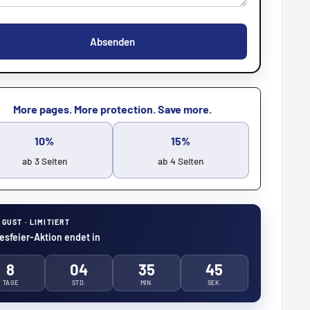
Absenden
More pages. More protection. Save more.
10%
15%
ab 3 Seiten
ab 4 Seiten
UGUST · LIMITIERT
sfeier-Aktion endet in
8
04
35
44
TAGE
STD.
MIN.
SEK.