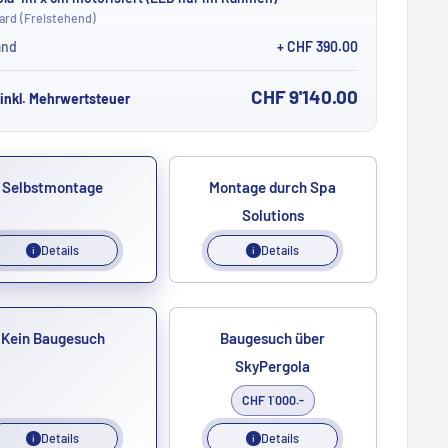
ard (Freistehend)
and
+ CHF 390.00
CHF 9'140.00
 inkl. Mehrwertsteuer
Selbstmontage
Montage durch Spa
Solutions
Details
Details
i
i
Kein Baugesuch
Baugesuch über
SkyPergola
CHF 1`000.-
Details
Details
i
i