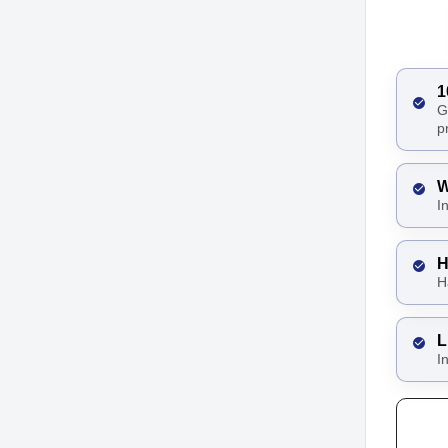
1
G
p
W
I
H
H
L
I