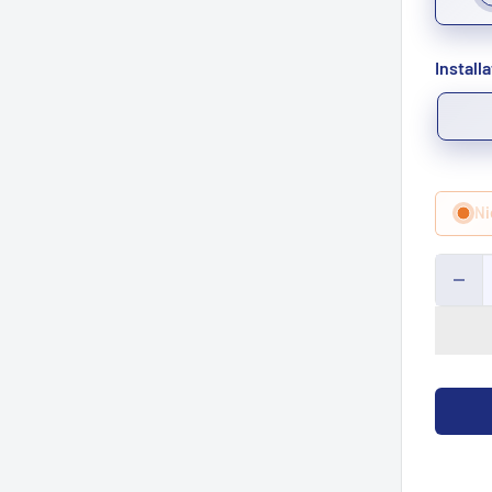
Install
Ni