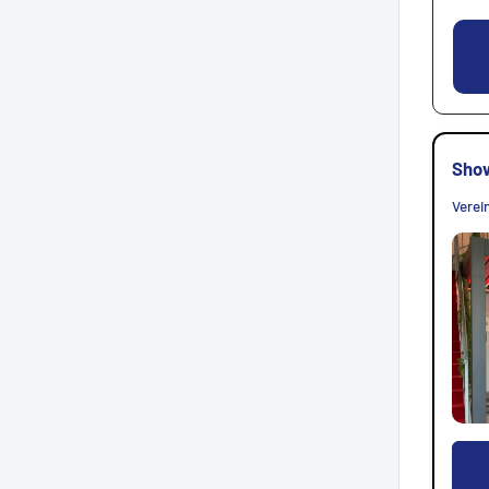
Sho
Verei