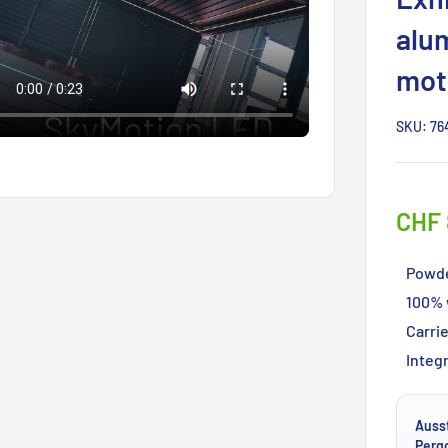
alu
mot
SKU:
76
CHF 
Powde
100% 
Carri
Integr
Auss
Perg