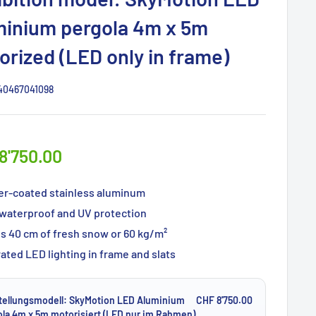
minium pergola 4m x 5m
orized (LED only in frame)
40467041098
8'750.00
r-coated stainless aluminum
waterproof and UV protection
es 40 cm of fresh snow or 60 kg/m²
ated LED lighting in frame and slats
tellungsmodell: SkyMotion LED Aluminium
CHF 8'750.00
ola 4m x 5m motorisiert (LED nur im Rahmen)