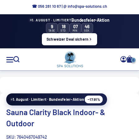
Directly
☎
056 281 10 67
|
@ info@spa-solutions.ch
to
Bundesfeier-Aktion
1. AUGUST · LIMITIERT
the
9
18
07
45
content
TAGE
STD.
MIN.
SEK.
Schweizer Deal sichern
Spa
0
Solutions
−17.91%
1. August · Limitiert · Bundesfeier-Aktion
EN
Sauna Clarity Black Indoor- &
Outdoor
SKU:
7640467049742