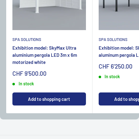
SPA SOLUTIONS
SPA SOLUTIONS
Exhibition model: SkyMax Ultra
Exhibition model: 
aluminium pergola LED 3m x 6m
aluminum pergola 
motorized white
Sonderpreis
CHF 6'250.00
Sonderpreis
CHF 9'500.00
In stock
In stock
Add to shopping cart
Add to shop