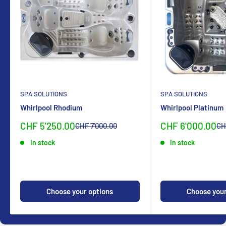
SPA SOLUTIONS
SPA SOLUTIONS
Whirlpool Rhodium
Whirlpool Platinum
Sonderpreis
Sonderpreis
CHF 5'250.00
CHF 6'000.00
Normalpreis
No
CHF 7'000.00
CH
In stock
In stock
Choose your options
Choose your