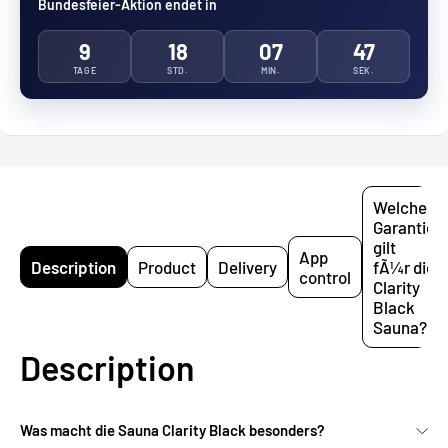
Bundesfeier-Aktion endet in
9
18
07
46
TAGE
STD.
MIN.
SEK.
Welche
Garantie
gilt
App
Description
Product
Delivery
fÃ¼r die
control
Clarity
Black
Sauna?
Description
Was macht die Sauna Clarity Black besonders?