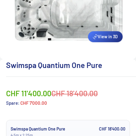
View in 3D
Swimspa Quantium One Pure
Normalpreis
CHF 11'400.00
CHF 18'400.00
Spare:
CHF 7'000.00
Swimspa Quantium One Pure
CHF 18'400.00
4.5m x 2.25m