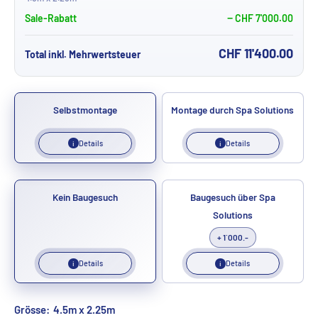
Sale-Rabatt
− CHF 7'000.00
CHF 11'400.00
Total inkl. Mehrwertsteuer
Selbstmontage
Montage durch Spa Solutions
Details
Details
i
i
Kein Baugesuch
Baugesuch über Spa
Solutions
+ 1`000.-
Details
Details
i
i
Grösse:
4.5m x 2.25m