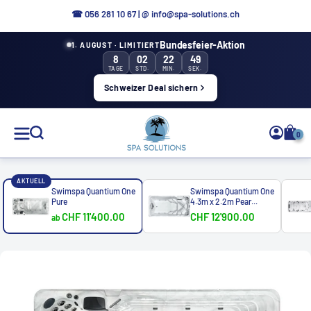
Directly
☎
056 281 10 67
|
@ info@spa-solutions.ch
to
Bundesfeier-Aktion
1. AUGUST · LIMITIERT
the
8
02
22
46
content
TAGE
STD.
MIN.
SEK.
Schweizer Deal sichern
Spa
0
Solutions
AKTUELL
Swimspa Quantium One
Swimspa Quantium One
Pure
4.3m x 2.2m Pear...
CHF 11'400.00
CHF 12'900.00
ab
EN