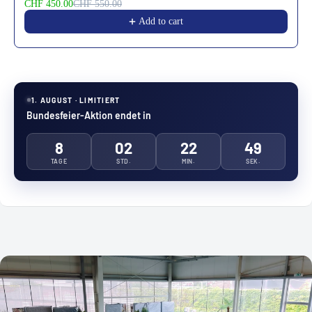
CHF 450.00
CHF 550.00
Add to cart
1. AUGUST · LIMITIERT
Bundesfeier-Aktion endet in
8
02
22
46
TAGE
STD.
MIN.
SEK.