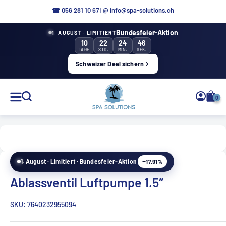
Aller
☎ 0
56 281 10 67
|
@ info@spa-solutions.ch
directement
Bundesfeier-Aktion
1. AUGUST · LIMITIERT
au
10
22
24
46
contenu
TAGE
STD.
MIN.
SEK.
Schweizer Deal sichern
Solutions
0
de
spa
−17.91%
1. August · Limitiert · Bundesfeier-Aktion
FR
Ablassventil Luftpumpe 1.5″
SKU:
7640232955094