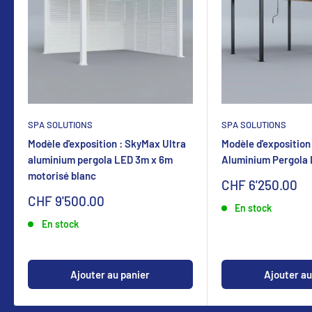
SPA SOLUTIONS
SPA SOLUTIONS
Modèle d'exposition : SkyMax Ultra
Modèle d'exposition
aluminium pergola LED 3m x 6m
Aluminium Pergola
motorisé blanc
Sonderpreis
CHF 6'250.00
Sonderpreis
CHF 9'500.00
En stock
En stock
Ajouter au panier
Ajouter au