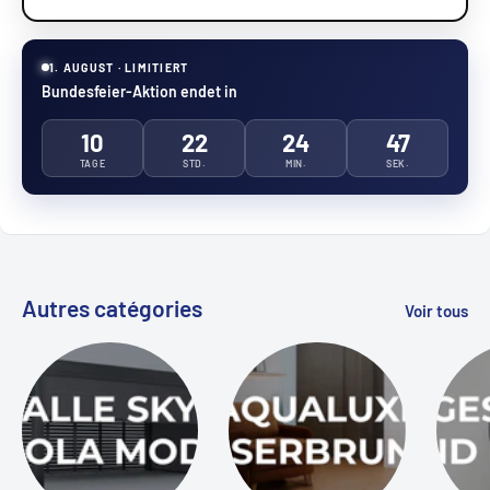
1. AUGUST · LIMITIERT
Bundesfeier-Aktion endet in
10
22
24
46
TAGE
STD.
MIN.
SEK.
Autres catégories
Voir tous