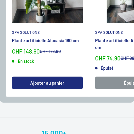
SPA SOLUTIONS
SPA SOLUTIONS
Plante artificielle Alocasia 160 cm
Plante artificielle 
cm
Sonderpreis
CHF 148.90
Normalpreis
CHF 178.90
Sonderpreis
CHF 74.90
Normal
CHF 88
En stock
Épuisé
Ajouter au panier
Épui
15.000+