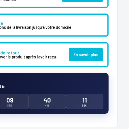
te
s de la livraison jusqu'à votre domicile
 de retour
En savoir plus
yer le produit après l'avoir reçu.
 in
09
40
09
STD.
MIN.
SEK.