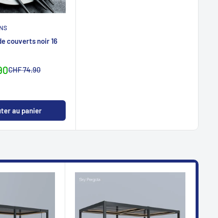
ONS
de couverts noir 16
reis
90
Normalpreis
CHF 74.90
ter au panier