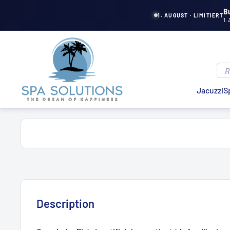
Aller
B
1. AUGUST · LIMITIERT
1.
directement
au
Solutions
contenu
de
spa
Jacuzzi
S
Description