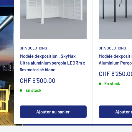
SPA SOLUTIONS
SPA SOLUTIONS
Modèle d'exposition : SkyMax
Modèle d'expositi
Ultra aluminium pergola LED 3m x
Aluminium Pergo
6m motorisé blanc
Sonderpreis
CHF 6'250.0
Sonderpreis
CHF 9'500.00
En stock
En stock
Ajouter au panier
Ajouter 