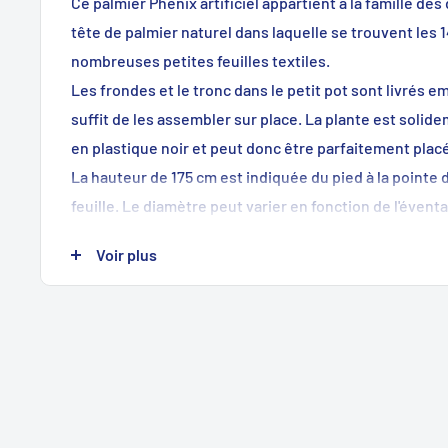
Ce palmier Phénix artificiel appartient à la famille des d
tête de palmier naturel dans laquelle se trouvent les 
nombreuses petites feuilles textiles.
Les frondes et le tronc dans le petit pot sont livrés e
suffit de les assembler sur place. La plante est soli
en plastique noir et peut donc être parfaitement plac
La hauteur de 175 cm est indiquée du pied à la pointe 
feuille. Le diamètre peut varier en fonction de l'éventai
Caractéristiques :
Voir plus
Hauteur : 175 cm
Feuilles : 14 frondes
Matière : plastique