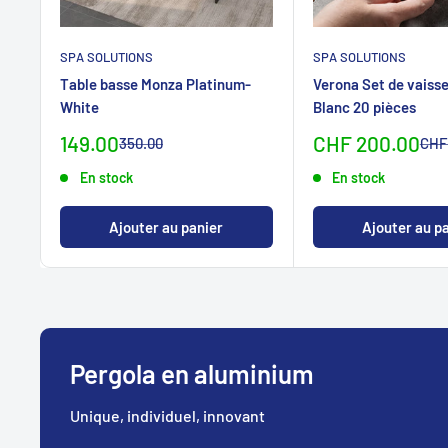
SPA SOLUTIONS
SPA SOLUTIONS
Table basse Monza Platinum-
Verona Set de vaisse
White
Blanc 20 pièces
Prix
Sonderpreis
149.00
CHF 200.00
Prix
Nor
350.00
CHF
normalCHF
spécialCHF
En stock
En stock
Ajouter au panier
Ajouter au p
Pergola en aluminium
Unique, individuel, innovant