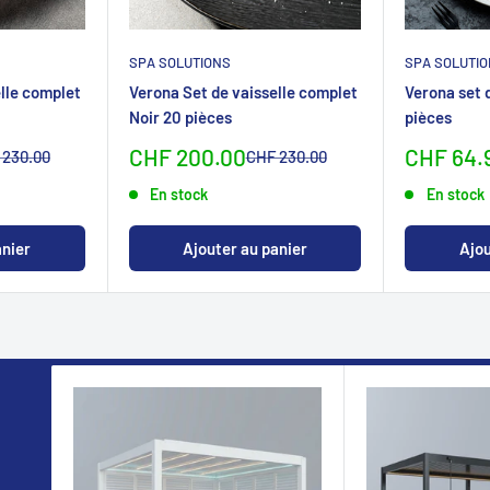
SPA SOLUTIONS
SPA SOLUTI
lle complet
Verona Set de vaisselle complet
Verona set 
Noir 20 pièces
pièces
Sonderpreis
Sonderp
CHF 200.00
CHF 64.
malpreis
Normalpreis
 230.00
CHF 230.00
En stock
En stock
anier
Ajouter au panier
Ajou