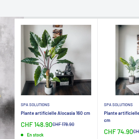
SPA SOLUTIONS
SPA SOLUTIONS
Plante artificielle Alocasia 160 cm
Plante artificiel
cm
Sonderpreis
CHF 148.90
Normalpreis
CHF 178.90
Sonderpreis
CHF 74.90
No
CH
En stock