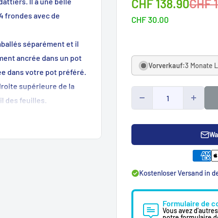
Sonderpreis
Norm
CHF 138.90
CHF 
attiers. Il a une belle
14 frondes avec de
CHF 30.00
mballés séparément et il
dement ancrée dans un pot
Vorverkauf:
3 Monate L
ée dans votre pot préféré.
droite supérieure de la
l des feuilles.
Wa
Kostenloser Versand in 
Formulaire de c
Vous avez d'autre
notre formulaire d