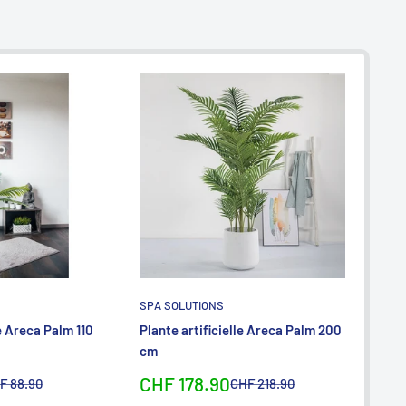
SPA SOLUTIONS
SPA
le Areca Palm 110
Plante artificielle Areca Palm 200
Plan
cm
110
Sonderpreis
So
CHF 178.90
CH
rmalpreis
Normalpreis
F 88.90
CHF 218.90