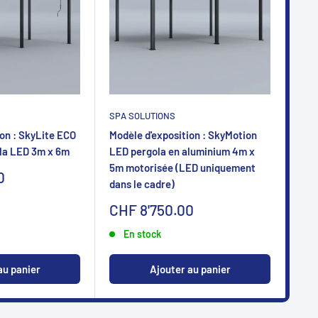
SPA SOLUTIONS
SPA
on : SkyLite ECO
Modèle d'exposition : SkyMotion
Mod
la LED 3m x 6m
LED pergola en aluminium 4m x
LED
5m motorisée (LED uniquement
5m 
0
dans le cadre)
dan
Sonderpreis
So
CHF 8'750.00
CH
En stock
au panier
Ajouter au panier