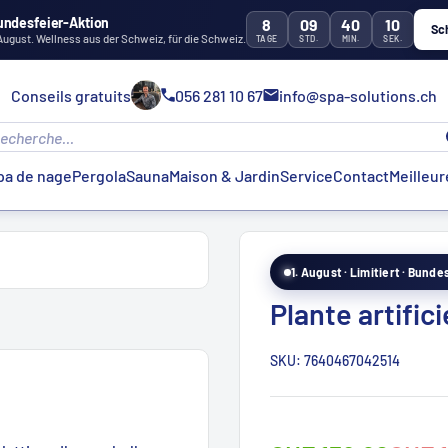
undesfeier-Aktion
8
09
40
09
Sc
 August. Wellness aus der Schweiz, für die Schweiz.
TAGE
STD.
MIN.
SEK.
Conseils gratuits
056 281 10 67
info@spa-solutions.ch
pa de nage
Pergola
Sauna
Maison & Jardin
Service
Contact
Meilleur
1. August · Limitiert · Bund
Plante artific
SKU:
7640467042514