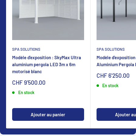
SPA SOLUTIONS
SPA SOLUTIONS
Modèle d'exposition : SkyMax Ultra
Modèle d'exposition
aluminium pergola LED 3m x 6m
Aluminium Pergola
motorisé blanc
Sonderpreis
CHF 6'250.00
Sonderpreis
CHF 9'500.00
En stock
En stock
Ajouter au panier
Ajouter au