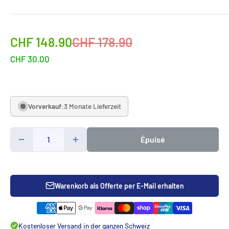
Sonderpreis
Normalpreis
CHF 148.90
CHF 178.90
CHF 30.00
Vorverkauf:
3 Monate Lieferzeit
Épuisé
Warenkorb als Offerte per E-Mail erhalten
Kostenloser Versand in der ganzen Schweiz