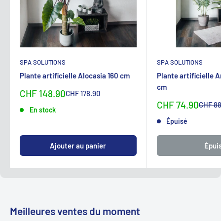
SPA SOLUTIONS
SPA SOLUTIONS
Plante artificielle Alocasia 160 cm
Plante artificielle 
cm
Sonderpreis
CHF 148.90
Normalpreis
CHF 178.90
Sonderpreis
CHF 74.90
Normal
CHF 88
En stock
Épuisé
Ajouter au panier
Épui
Meilleures ventes du moment