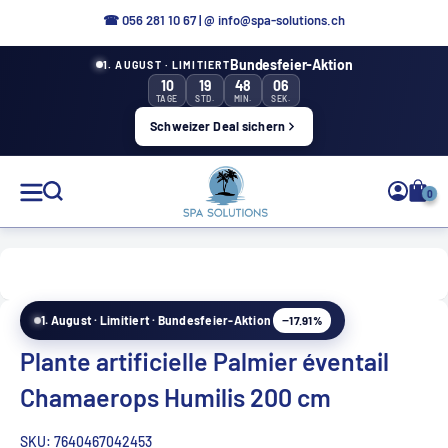
Aller
☎ 0
56 281 10 67
|
@ info@spa-solutions.ch
directement
Bundesfeier-Aktion
1. AUGUST · LIMITIERT
au
10
19
48
05
contenu
TAGE
STD.
MIN.
SEK.
Schweizer Deal sichern
Solutions
0
de
spa
−17.91%
1. August · Limitiert · Bundesfeier-Aktion
FR
Plante artificielle Palmier éventail
Chamaerops Humilis 200 cm
SKU:
7640467042453