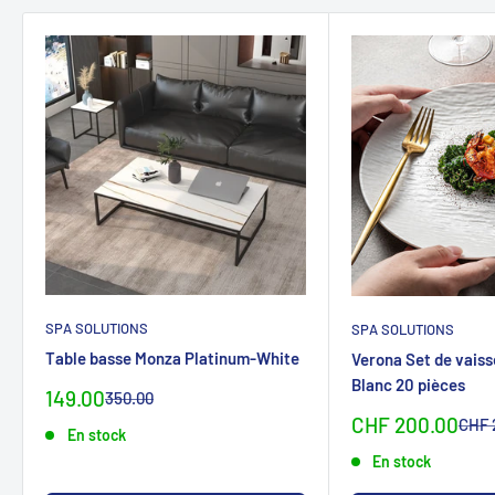
SPA SOLUTIONS
SPA SOLUTIONS
Table basse Monza Platinum-White
Verona Set de vaiss
Blanc 20 pièces
Prix
149.00
Prix
350.00
normalCHF
spécialCHF
Sonderpreis
CHF 200.00
Norm
CHF 
En stock
En stock