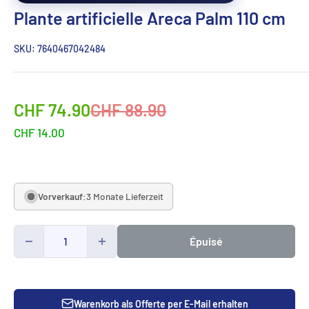
Plante artificielle Areca Palm 110 cm
SKU:
7640467042484
Sonderpreis
Normalpreis
CHF 74.90
CHF 88.90
CHF 14.00
Vorverkauf:
3 Monate Lieferzeit
Épuisé
Warenkorb als Offerte per E-Mail erhalten