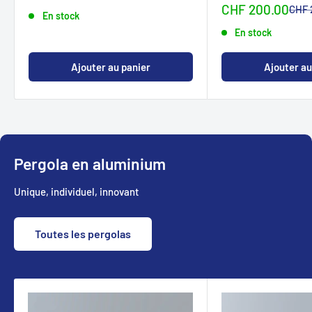
normalCHF
spécialCHF
Sonderpreis
CHF 200.00
Norm
CHF 
En stock
En stock
Ajouter au panier
Ajouter au
Pergola en aluminium
Unique, individuel, innovant
Toutes les pergolas