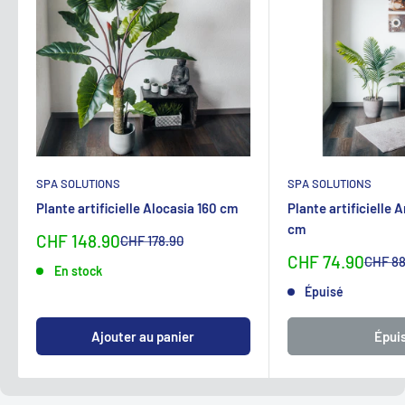
SPA SOLUTIONS
SPA SOLUTIONS
Plante artificielle Alocasia 160 cm
Plante artificielle 
cm
Sonderpreis
CHF 148.90
Normalpreis
CHF 178.90
Sonderpreis
CHF 74.90
Normal
CHF 88
En stock
Épuisé
Ajouter au panier
Épui