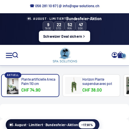
Aller
☎ 0
56 281 10 67
|
@ info@spa-solutions.ch
directement
Bundesfeier-Aktion
1. AUGUST · LIMITIERT
au
9
22
52
46
contenu
TAGE
STD.
MIN.
SEK.
Schweizer Deal sichern
Solutions
0
de
spa
AKTUELL
Plante artificielle Areca
Horizon Plante
Palm 110 cm
suspendue avec pot
CHF 74.90
CHF 38.00
FR
−17.91%
1. August · Limitiert · Bundesfeier-Aktion