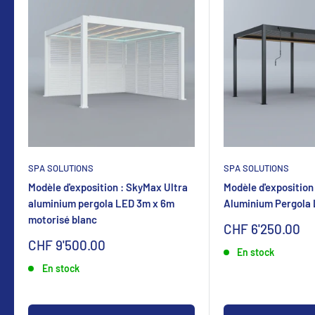
SPA SOLUTIONS
SPA SOLUTIONS
Modèle d'exposition : SkyMax Ultra
Modèle d'exposition
aluminium pergola LED 3m x 6m
Aluminium Pergola
motorisé blanc
Sonderpreis
CHF 6'250.00
Sonderpreis
CHF 9'500.00
En stock
En stock