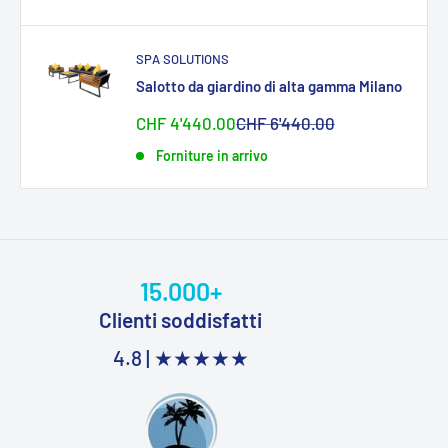
SPA SOLUTIONS
Salotto da giardino di alta gamma Milano
Sonderpreis
Normalpreis
CHF 4'440.00
CHF 6'440.00
Forniture in arrivo
15.000+
Clienti soddisfatti
4.8 |
★★★★★