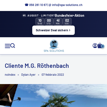
Direttamente
☎
056 281 10 67
|
@ info@spa-solutions.ch
al
Bundesfeier-Aktion
1. AUGUST · LIMITIERT
contenuto
10
00
41
02
TAGE
STD.
MIN.
SEK.
Schweizer Deal sichern
Soluzioni
0
Spa
Cliente M.G. Röthenbach
noindex
Dylan Ayer
07 febbraio 2022
IT