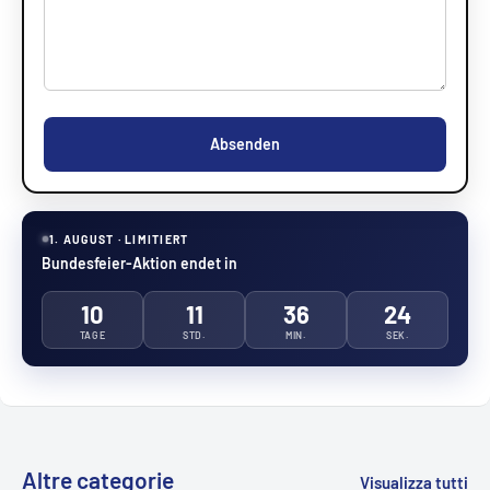
Absenden
1. AUGUST · LIMITIERT
Bundesfeier-Aktion endet in
10
11
36
23
TAGE
STD.
MIN.
SEK.
Altre categorie
Visualizza tutti