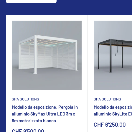
SPA SOLUTIONS
SPA SOLUTIONS
Modello da esposizione: Pergola in
Modello da esposizi
alluminio SkyMax Ultra LED 3m x
alluminio SkyLite 
6m motorizzata bianca
Sonderpreis
CHF 6'250.00
Sonderpreis
CHF 9'500.00