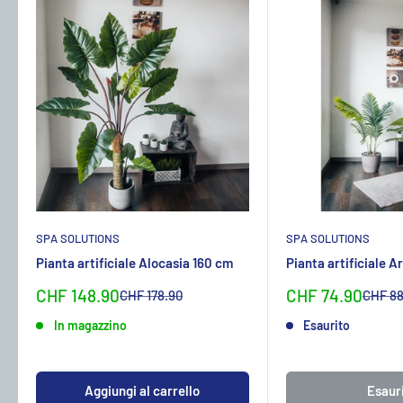
SPA SOLUTIONS
SPA SOLUTIONS
Pianta artificiale Alocasia 160 cm
Pianta artificiale 
Sonderpreis
Sonderpreis
CHF 148.90
CHF 74.90
Normalpreis
Normal
CHF 178.90
CHF 88
In magazzino
Esaurito
Aggiungi al carrello
Esaur