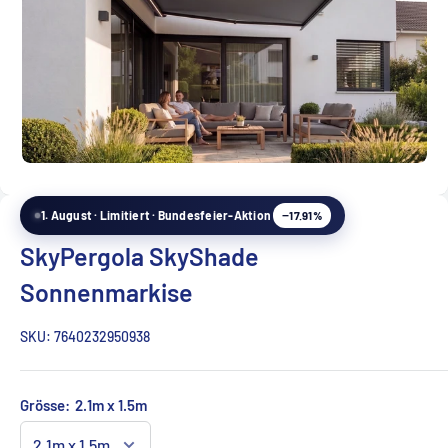
−17.91%
1. August · Limitiert · Bundesfeier-Aktion
SkyPergola SkyShade
Sonnenmarkise
SKU:
7640232950938
Grösse:
2.1m x 1.5m