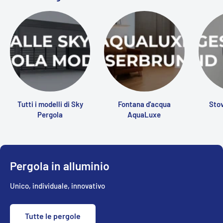
Tutti i modelli di Sky
Fontana d'acqua
Stov
Pergola
AquaLuxe
Pergola in alluminio
Unico, individuale, innovativo
Tutte le pergole