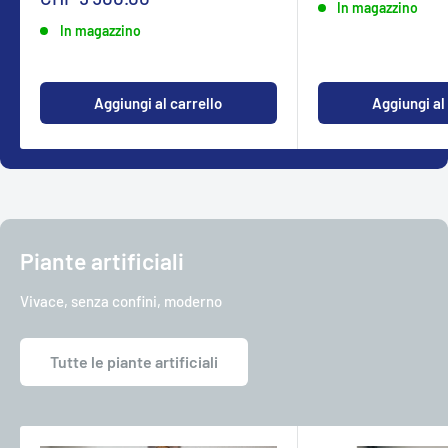
In magazzino
In magazzino
Aggiungi al carrello
Aggiungi al
Piante artificiali
Vivace, senza confini, moderno
Tutte le piante artificiali