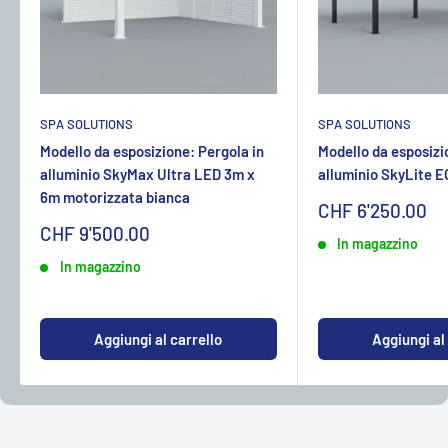
SPA SOLUTIONS
SPA SOLUTIONS
Modello da esposizione: Pergola in
Modello da esposizi
alluminio SkyMax Ultra LED 3m x
alluminio SkyLite 
6m motorizzata bianca
Sonderpreis
CHF 6'250.00
Sonderpreis
CHF 9'500.00
In magazzino
In magazzino
Aggiungi al carrello
Aggiungi al