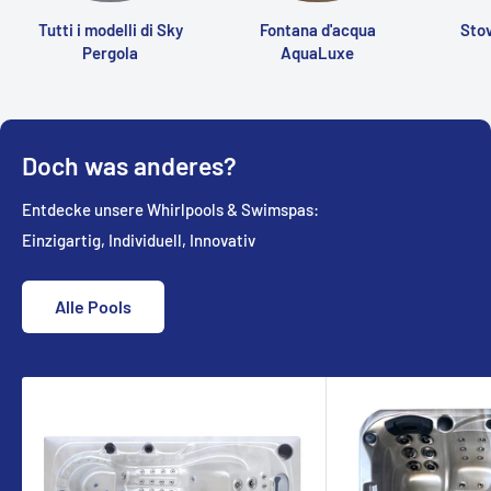
Tutti i modelli di Sky
Fontana d'acqua
Stov
Pergola
AquaLuxe
Doch was anderes?
Entdecke unsere Whirlpools & Swimspas:
Einzigartig, Individuell, Innovativ
Alle Pools