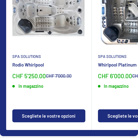
SPA SOLUTIONS
SPA SOLUTIONS
Rodio Whirlpool
Whirlpool Platinum
Sonderpreis
Sonderpreis
CHF 5'250.00
CHF 6'000.00
Normalpreis
No
CHF 7'000.00
CH
In magazzino
In magazzino
Scegliete le vostre opzioni
Scegliete le vo