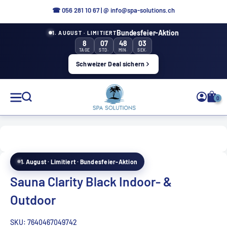
Direttamente
☎
056 281 10 67
|
@ info@spa-solutions.ch
al
Bundesfeier-Aktion
1. AUGUST · LIMITIERT
contenuto
8
07
48
02
TAGE
STD.
MIN.
SEK.
Schweizer Deal sichern
Soluzioni
0
Spa
1. August · Limitiert · Bundesfeier-Aktion
IT
Sauna Clarity Black Indoor- &
Outdoor
SKU:
7640467049742