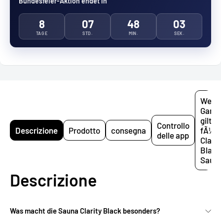
Bundesfeier-Aktion endet in
8
07
48
02
TAGE
STD.
MIN.
SEK.
Welc
Garan
gilt
Controllo
Descrizione
Prodotto
consegna
fÃ¼r 
delle app
Clarit
Black
Saun
Descrizione
Was macht die Sauna Clarity Black besonders?