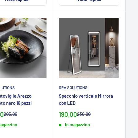
LUTIONS
SPA SOLUTIONS
stoviglie Arezzo
Specchio verticale Mirrora
to nero 16 pezzi
con LED
zo
Prezzo
00
190,00
Prezzo
Prezzo
205.00
230.00
normaleCHF
normaleCHF
ialeCHF
specialeCHF
magazzino
In magazzino