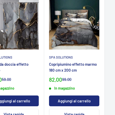
LUTIONS
SPA SOLUTIONS
da doccia effetto
Copripiumino effetto marmo
o
180 cm x 200 cm
zo
Prezzo
0
82,00
Prezzo
Prezzo
59.00
99.00
normaleCHF
normaleCHF
ialeCHF
specialeCHF
magazzino
In magazzino
ggiungi al carrello
Aggiungi al carrello
Vista rapida
Vista rapida