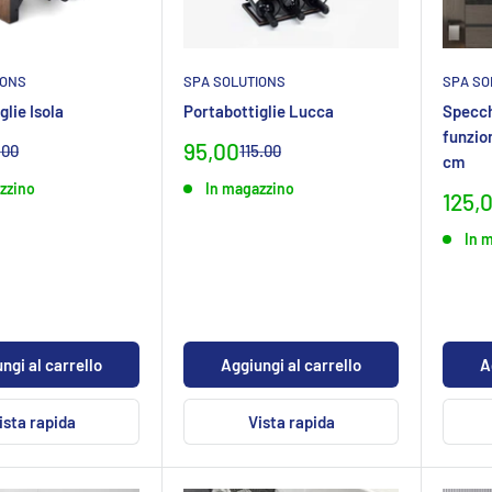
IONS
SPA SOLUTIONS
SPA SO
glie Isola
Portabottiglie Lucca
Specch
funzio
Prezzo
95,00
ezzo
Prezzo
.00
115.00
cm
rmaleCHF
normaleCHF
leCHF
specialeCHF
zzino
In magazzino
Prez
125,
spec
In 
ngi al carrello
Aggiungi al carrello
A
ista rapida
Vista rapida