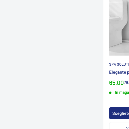
SPA SOLUT
Elegante p
Prezzo
65,00
Pr
79
no
specia
In maga
Scegliete
V