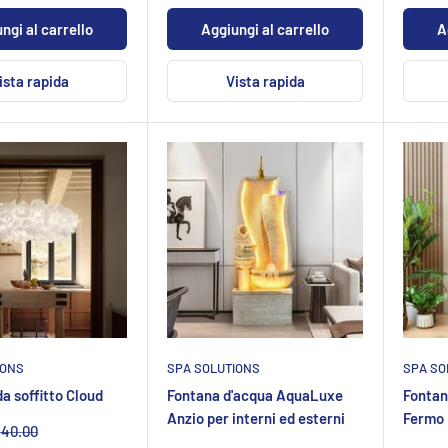
ngi al carrello
Aggiungi al carrello
A
ista rapida
Vista rapida
IONS
SPA SOLUTIONS
SPA SO
 soffitto Cloud
Fontana d'acqua AquaLuxe
Fontan
Anzio per interni ed esterni
Fermo 
rezzo
340.00
normaleCHF