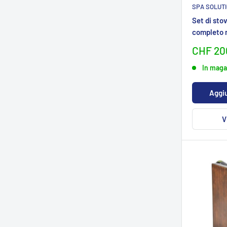
SPA SOLUT
Set di sto
completo 
Sonder
CHF 20
In maga
Aggiu
V