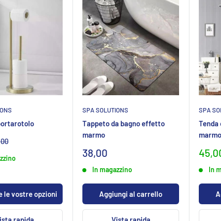
IONS
SPA SOLUTIONS
SPA SO
ortarotolo
Tappeto da bagno effetto
Tenda 
marmo
marm
ezzo
.00
rmaleCHF
leCHF
Prezzo
Prez
38,00
45,0
zzino
specialeCHF
spec
In magazzino
In 
 le vostre opzioni
Aggiungi al carrello
A
ista rapida
Vista rapida