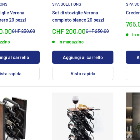
IONS
SPA SOLUTIONS
SPA SO
viglie Verona
Set di stoviglie Verona
Creden
nero 20 pezzi
completo bianco 20 pezzi
Prez
765,
spec
preis
Sonderpreis
0.00
CHF 200.00
Normalpreis
Normalpreis
CHF 230.00
CHF 230.00
In 
zzino
In magazzino
ngi al carrello
Aggiungi al carrello
A
ista rapida
Vista rapida