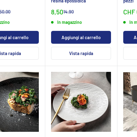
resina epossidica
pezzi
Prezzo
Sond
8,50
CHF 
rezzo
Prezzo
50.00
14.90
ormaleCHF
normaleCHF
leCHF
specialeCHF
zzino
In magazzino
In 
ngi al carrello
Aggiungi al carrello
A
ista rapida
Vista rapida