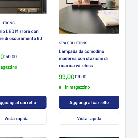
LUTIONS
io LED Mirrora con
ne di oscuramento 60
SPA SOLUTIONS
Lampada da comodino
zo
00
Prezzo
150.00
moderna con stazione di
normaleCHF
ialeCHF
ricarica wireless
magazzino
Prezzo
99,00
Prezzo
119.00
normaleCHF
specialeCHF
In magazzino
ggiungi al carrello
Aggiungi al carrello
Vista rapida
Vista rapida