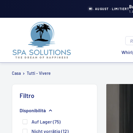
Direttamente
B
1. AUGUST · LIMITIERT
1.
al
contenuto
Soluzioni
Spa
Whirl
Casa
Tutti - Vivere
Filtro
Disponibilità
Auf Lager (75)
Nicht vorrätig (12)