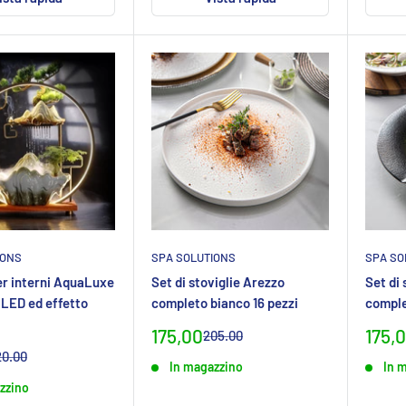
IONS
SPA SOLUTIONS
SPA SO
er interni AquaLuxe
Set di stoviglie Arezzo
Set di 
 LED ed effetto
completo bianco 16 pezzi
comple
Prezzo
Prez
175,00
175,
Prezzo
205.00
normaleCHF
specialeCHF
spec
ezzo
20.00
In magazzino
In 
ormaleCHF
leCHF
zzino