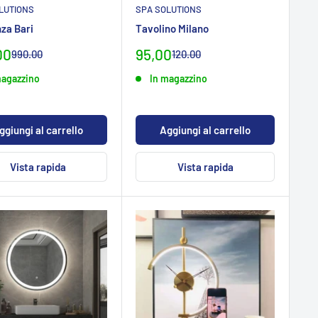
LUTIONS
SPA SOLUTIONS
za Bari
Tavolino Milano
zo
Prezzo
00
95,00
Prezzo
Prezzo
990.00
120.00
normaleCHF
normaleCHF
ialeCHF
specialeCHF
magazzino
In magazzino
ggiungi al carrello
Aggiungi al carrello
Vista rapida
Vista rapida