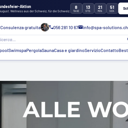
undesfeier-Aktion
8
13
21
49
Sc
 August. Wellness aus der Schweiz, für die Schweiz.
TAGE
STD.
MIN.
SEK.
Consulenza gratuita
056 281 10 67
info@spa-solutions.ch
pool
Swimspa
Pergola
Sauna
Casa e giardino
Servizio
Contatto
Best