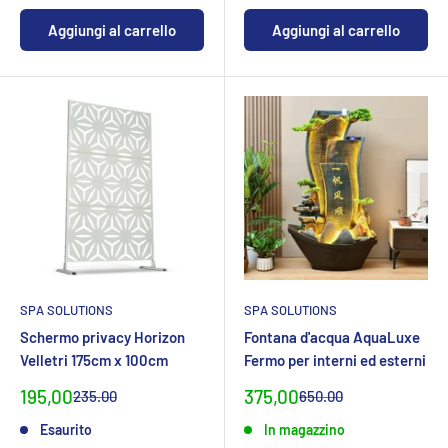
Aggiungi al carrello
Aggiungi al carrello
SPA SOLUTIONS
SPA SOLUTIONS
Schermo privacy Horizon
Fontana d'acqua AquaLuxe
Velletri 175cm x 100cm
Fermo per interni ed esterni
Prezzo
Prezzo
195,00
375,00
Prezzo
Prezzo
235.00
650.00
normaleCHF
normaleCHF
specialeCHF
specialeCHF
Esaurito
In magazzino