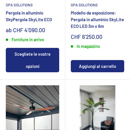
SPA SOLUTIONS
SPA SOLUTIONS
Pergola in alluminio
Modello da esposizione:
SkyPergola SkyLite ECO
Pergola in alluminio SkyLite
ECO LED 3m x 6m
Sonderpreis
ab CHF 4'090.00
Sonderpreis
CHF 6'250.00
Forniture in arrivo
In magazzino
Scegliete le vostre
opzioni
Aggiungi al carrello