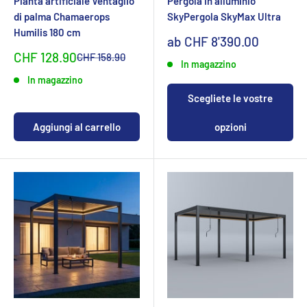
Pianta artificiale Ventaglio
Pergola in alluminio
di palma Chamaerops
SkyPergola SkyMax Ultra
Humilis 180 cm
Sonderpreis
ab CHF 8'390.00
Sonderpreis
CHF 128.90
Normalpreis
CHF 158.90
In magazzino
In magazzino
Scegliete le vostre
Aggiungi al carrello
opzioni