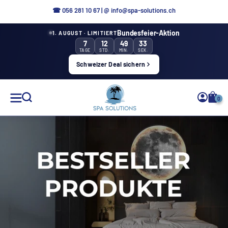
Direttamente
☎
056 281 10 67
|
@ info@spa-solutions.ch
al
Bundesfeier-Aktion
1. AUGUST · LIMITIERT
contenuto
7
12
49
32
TAGE
STD.
MIN.
SEK.
Schweizer Deal sichern
Soluzioni
0
Spa
IT