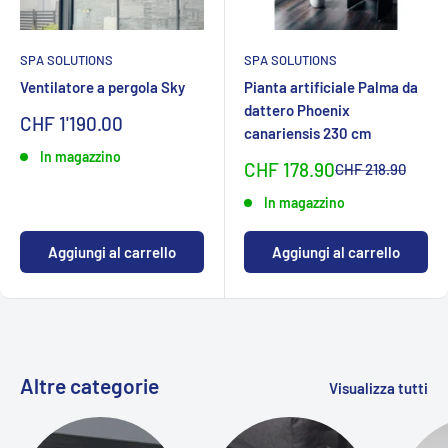
SPA SOLUTIONS
SPA SOLUTIONS
Ventilatore a pergola Sky
Pianta artificiale Palma da
dattero Phoenix
Sonderpreis
CHF 1'190.00
canariensis 230 cm
In magazzino
Sonderpreis
CHF 178.90
Normalpreis
CHF 218.90
In magazzino
Aggiungi al carrello
Aggiungi al carrello
Altre categorie
Visualizza tutti