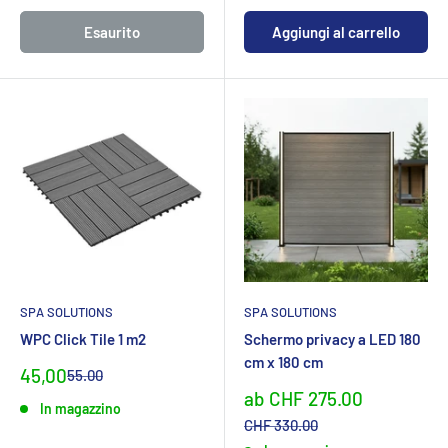
Esaurito
Aggiungi al carrello
SPA SOLUTIONS
SPA SOLUTIONS
WPC Click Tile 1 m2
Schermo privacy a LED 180
cm x 180 cm
Prezzo
45,00
Prezzo
55.00
normaleCHF
specialeCHF
Sonderpreis
ab CHF 275.00
In magazzino
Normalpreis
CHF 330.00