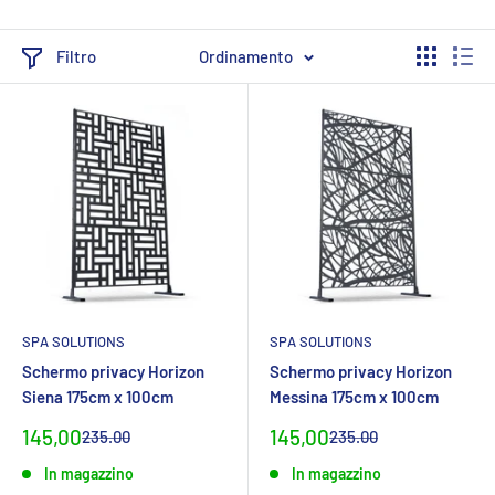
Filtro
Ordinamento
SPA SOLUTIONS
SPA SOLUTIONS
Schermo privacy Horizon
Schermo privacy Horizon
Siena 175cm x 100cm
Messina 175cm x 100cm
Prezzo
Prezzo
145,00
145,00
Prezzo
Prezzo
235.00
235.00
normaleCHF
normaleCHF
specialeCHF
specialeCHF
In magazzino
In magazzino