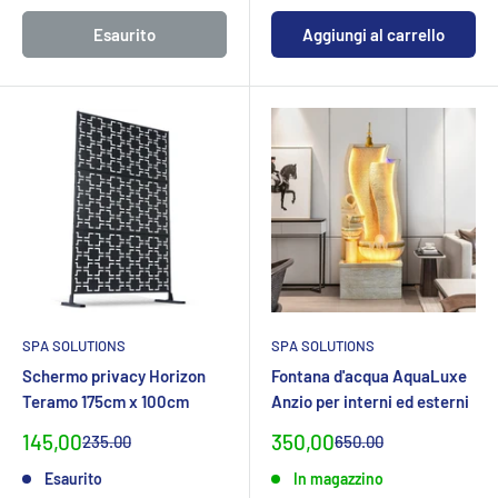
Esaurito
Aggiungi al carrello
SPA SOLUTIONS
SPA SOLUTIONS
Schermo privacy Horizon
Fontana d'acqua AquaLuxe
Teramo 175cm x 100cm
Anzio per interni ed esterni
Prezzo
Prezzo
145,00
350,00
Prezzo
Prezzo
235.00
650.00
normaleCHF
normaleCHF
specialeCHF
specialeCHF
Esaurito
In magazzino