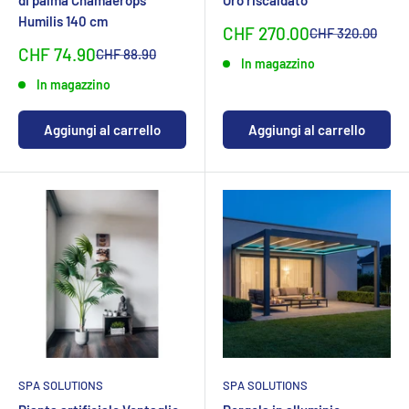
Humilis 140 cm
Sonderpreis
CHF 270.00
Normalpreis
CHF 320.00
Sonderpreis
CHF 74.90
Normalpreis
CHF 88.90
In magazzino
In magazzino
Aggiungi al carrello
Aggiungi al carrello
SPA SOLUTIONS
SPA SOLUTIONS