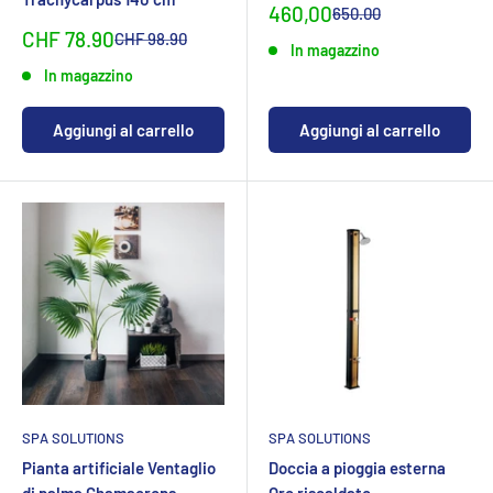
Prezzo
460,00
Prezzo
650.00
normaleCHF
specialeCHF
Sonderpreis
CHF 78.90
Normalpreis
CHF 98.90
In magazzino
In magazzino
Aggiungi al carrello
Aggiungi al carrello
SPA SOLUTIONS
SPA SOLUTIONS
Pianta artificiale Ventaglio
Doccia a pioggia esterna
di palma Chamaerops
Oro riscaldato