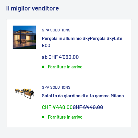
Il miglior venditore
SPA SOLUTIONS
Pergola in alluminio SkyPergola SkyLite
ECO
Sonderpreis
ab CHF 4'090.00
Forniture in arrivo
SPA SOLUTIONS
Salotto da giardino di alta gamma Milano
Sonderpreis
Normalpreis
CHF 4'440.00
CHF 6'440.00
Forniture in arrivo