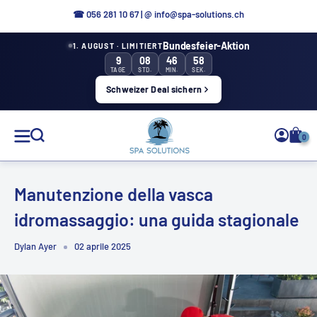
Direttamente
☎
056 281 10 67
|
@ info@spa-solutions.ch
al
Bundesfeier-Aktion
1. AUGUST · LIMITIERT
contenuto
9
08
46
57
TAGE
STD.
MIN.
SEK.
Schweizer Deal sichern
Soluzioni
0
Spa
Manutenzione della vasca
idromassaggio: una guida stagionale
IT
Dylan Ayer
02 aprile 2025