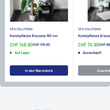
SPA SOLUTIONS
SPA SOLUTIONS
Kunstpflanze Alocasia 160 cm
Kunstpflanze Areca
Sonderpreis
Sonderpreis
CHF 148.90
CHF 74.90
Normalpreis
Normal
CHF 178.90
CHF 88
Auf Lager
Ausverkauft
In den Warenkorb
Ausverk