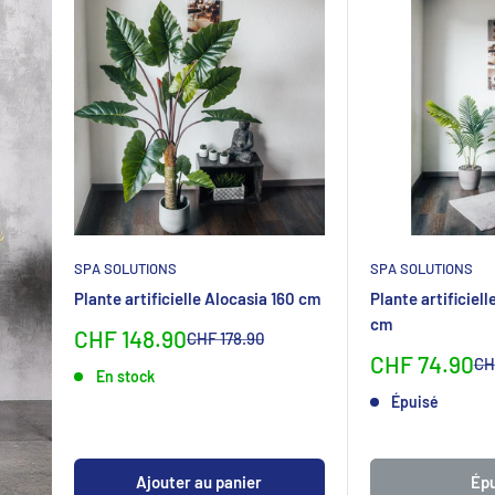
SPA SOLUTIONS
SPA SOLUTIONS
Plante artificielle Alocasia 160 cm
Plante artificiel
cm
Sonderpreis
CHF 148.90
Normalpreis
CHF 178.90
Sonderpreis
CHF 74.90
No
CH
En stock
Épuisé
Ajouter au panier
Épu