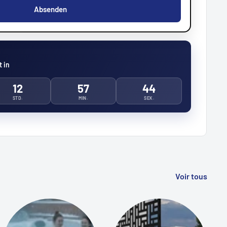
Absenden
 in
12
57
42
STD.
MIN.
SEK.
Voir tous