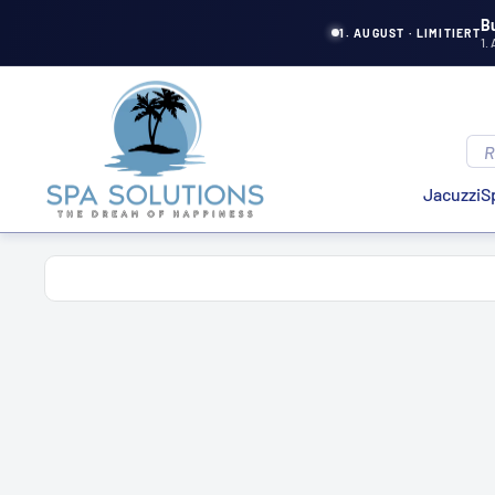
Aller
B
1. AUGUST · LIMITIERT
1.
directement
au
Solutions
contenu
de
spa
Jacuzzi
S