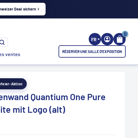
hweizer Deal sichern
0
FR
RÉSERVER UNE SALLE D'EXPOSITION
es ventes
esfeier-Aktion
enwand Quantium One Pure
te mit Logo (alt)