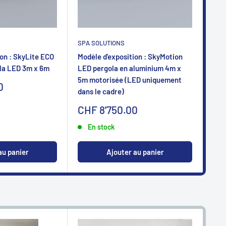
SPA SOLUTIONS
SPA
on : SkyLite ECO
Modèle d'exposition : SkyMotion
Mod
la LED 3m x 6m
LED pergola en aluminium 4m x
LED
5m motorisée (LED uniquement
5m 
0
dans le cadre)
dan
Sonderpreis
So
CHF 8'750.00
CH
En stock
au panier
Ajouter au panier