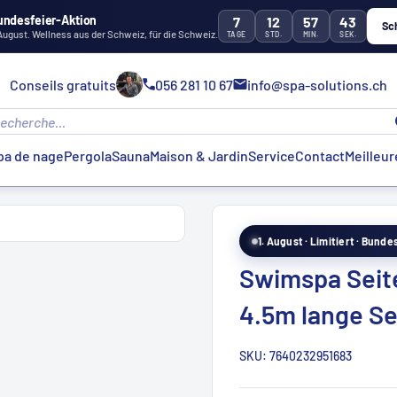
undesfeier-Aktion
7
12
57
41
Sc
 August. Wellness aus der Schweiz, für die Schweiz.
TAGE
STD.
MIN.
SEK.
Conseils gratuits
056 281 10 67
info@spa-solutions.ch
pa de nage
Pergola
Sauna
Maison & Jardin
Service
Contact
Meilleur
1. August · Limitiert · Bund
Swimspa Seit
4.5m lange Sei
SKU:
7640232951683