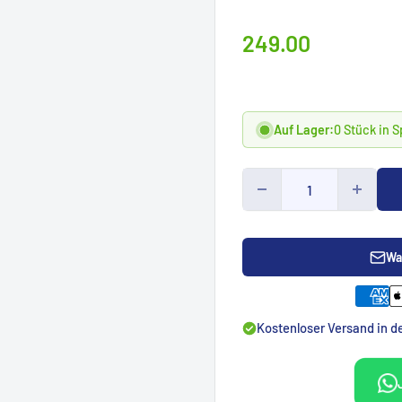
Prix
249.00
spécialCHF
Auf Lager:
0 Stück in 
Wa
Kostenloser Versand in 