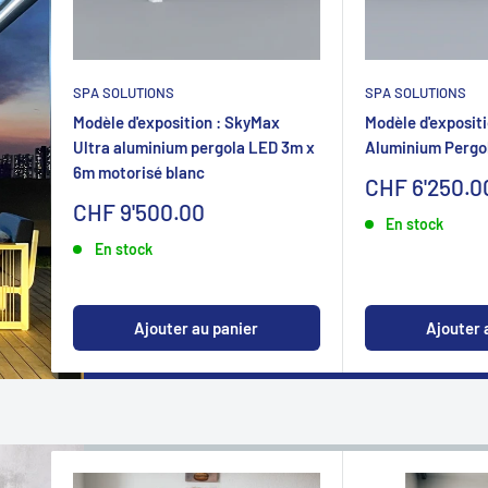
SPA SOLUTIONS
SPA SOLUTIONS
Modèle d'exposition : SkyMax
Modèle d'expositi
Ultra aluminium pergola LED 3m x
Aluminium Pergo
6m motorisé blanc
Sonderpreis
CHF 6'250.0
Sonderpreis
CHF 9'500.00
En stock
En stock
Ajouter au panier
Ajouter 