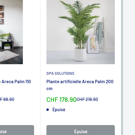
SPA SOLUTIONS
SPA
le Areca Palm 110
Plante artificielle Areca Palm 200
Plan
cm
110
Sonderpreis
So
CHF 178.90
CH
rmalpreis
Normalpreis
F 88.90
CHF 218.90
Épuisé
isé
Épuisé