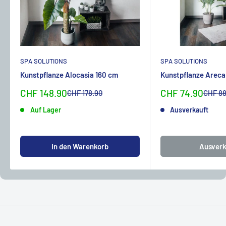
SPA SOLUTIONS
SPA SOLUTIONS
Kunstpflanze Alocasia 160 cm
Kunstpflanze Areca
Sonderpreis
Sonderpreis
CHF 148.90
CHF 74.90
Normalpreis
Normal
CHF 178.90
CHF 88
Auf Lager
Ausverkauft
In den Warenkorb
Ausverk