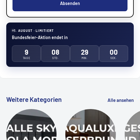
Absenden
1. AUGUST · LIMITIERT
Bundesfeier-Aktion endet in
9
08
28
59
TAGE
STD.
MIN.
SEK.
Weitere Kategorien
Alle ansehen