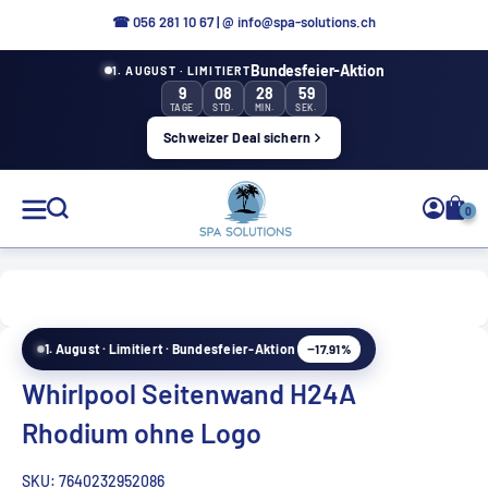
Direkt
☎ 056 281 10 67
|
@ info@spa-solutions.ch
zum
Bundesfeier-Aktion
1. AUGUST · LIMITIERT
Inhalt
9
08
28
58
TAGE
STD.
MIN.
SEK.
Schweizer Deal sichern
Spa
0
Solutions
−17.91%
1. August · Limitiert · Bundesfeier-Aktion
DE
Whirlpool Seitenwand H24A
Rhodium ohne Logo
SKU:
7640232952086