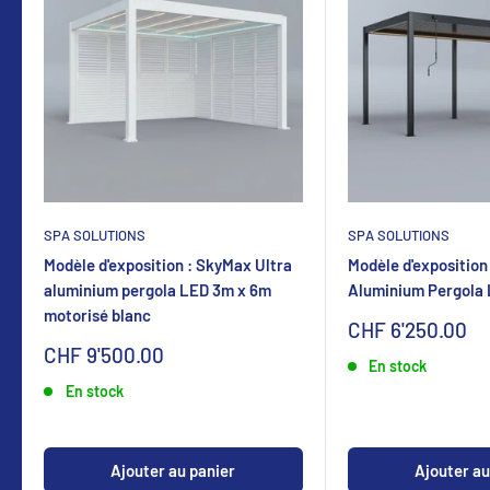
SPA SOLUTIONS
SPA SOLUTIONS
Modèle d'exposition : SkyMax Ultra
Modèle d'exposition
aluminium pergola LED 3m x 6m
Aluminium Pergola
motorisé blanc
Sonderpreis
CHF 6'250.00
Sonderpreis
CHF 9'500.00
En stock
En stock
Ajouter au panier
Ajouter au