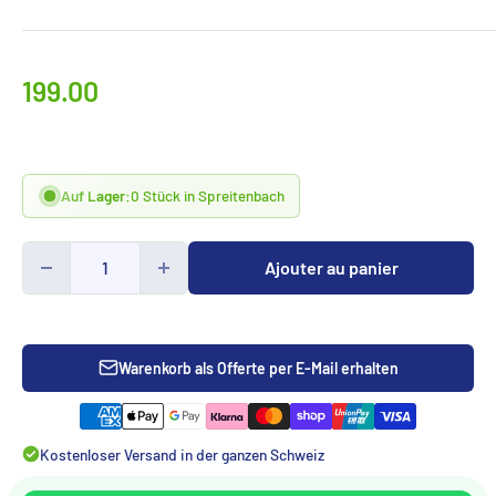
Prix
199.00
spécialCHF
Auf Lager:
0 Stück in Spreitenbach
Ajouter au panier
Warenkorb als Offerte per E-Mail erhalten
Kostenloser Versand in der ganzen Schweiz