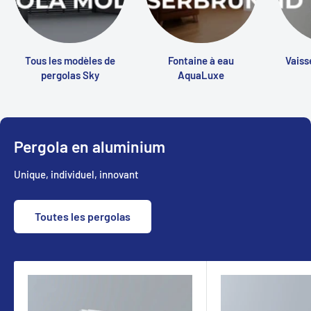
Tous les modèles de
Fontaine à eau
Vaiss
pergolas Sky
AquaLuxe
Pergola en aluminium
Unique, individuel, innovant
Toutes les pergolas