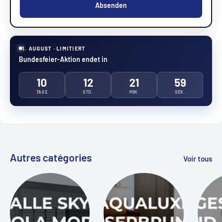
Absenden
1. AUGUST · LIMITIERT
Bundesfeier-Aktion endet in
10
12
21
58
TAGE
STD.
MIN.
SEK.
Autres catégories
Voir tous