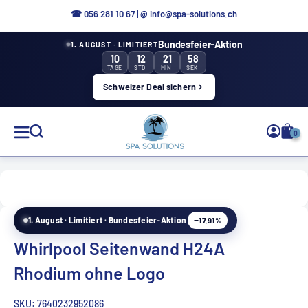
Aller
☎ 0
56 281 10 67
|
@ info@spa-solutions.ch
directement
Bundesfeier-Aktion
1. AUGUST · LIMITIERT
au
10
12
21
57
contenu
TAGE
STD.
MIN.
SEK.
Schweizer Deal sichern
Solutions
0
de
spa
−17.91%
1. August · Limitiert · Bundesfeier-Aktion
FR
Whirlpool Seitenwand H24A
Rhodium ohne Logo
SKU:
7640232952086