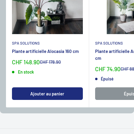
SPA SOLUTIONS
SPA SOLUTIONS
Plante artificielle Alocasia 160 cm
Plante artificielle 
cm
Sonderpreis
CHF 148.90
Normalpreis
CHF 178.90
Sonderpreis
CHF 74.90
Normal
CHF 88
En stock
Épuisé
Ajouter au panier
Épui