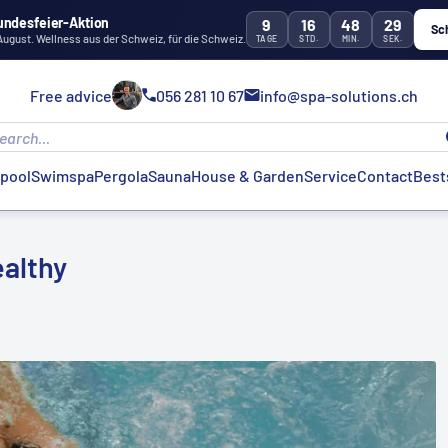
undesfeier-Aktion
9
16
48
28
Sc
 August. Wellness aus der Schweiz, für die Schweiz.
TAGE
STD.
MIN.
SEK.
Free advice
056 281 10 67
info@spa-solutions.ch
lpool
Swimspa
Pergola
Sauna
House & Garden
Service
Contact
Best
ealthy