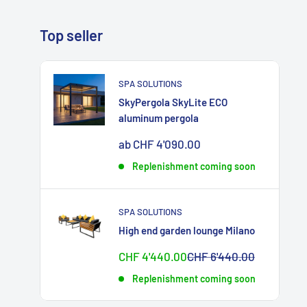
Top seller
SPA SOLUTIONS
SkyPergola SkyLite ECO
aluminum pergola
Sonderpreis
ab CHF 4'090.00
Replenishment coming soon
SPA SOLUTIONS
High end garden lounge Milano
Sonderpreis
Normalpreis
CHF 4'440.00
CHF 6'440.00
Replenishment coming soon