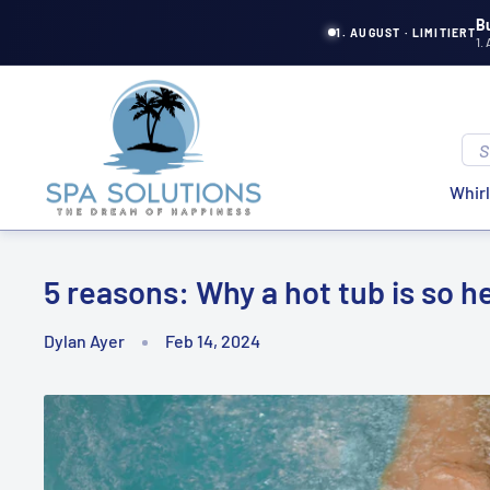
Directly
B
1. AUGUST · LIMITIERT
1.
to
the
Spa
content
Solutions
Whir
5 reasons: Why a hot tub is so h
Dylan Ayer
Feb 14, 2024