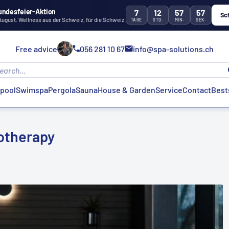
undesfeier-Aktion
7
12
57
56
Sc
 August. Wellness aus der Schweiz, für die Schweiz.
TAGE
STD.
MIN.
SEK.
Free advice
056 281 10 67
info@spa-solutions.ch
lpool
Swimspa
Pergola
Sauna
House & Garden
Service
Contact
Best
rotherapy