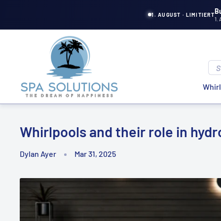
Directly
B
1. AUGUST · LIMITIERT
1.
to
the
Spa
content
Solutions
Whir
Whirlpools and their role in hyd
Dylan Ayer
Mar 31, 2025