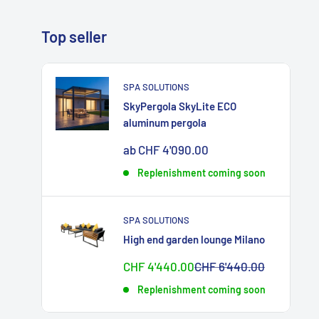
Top seller
SPA SOLUTIONS
SkyPergola SkyLite ECO
aluminum pergola
Sonderpreis
ab CHF 4'090.00
Replenishment coming soon
SPA SOLUTIONS
High end garden lounge Milano
Sonderpreis
Normalpreis
CHF 4'440.00
CHF 6'440.00
Replenishment coming soon