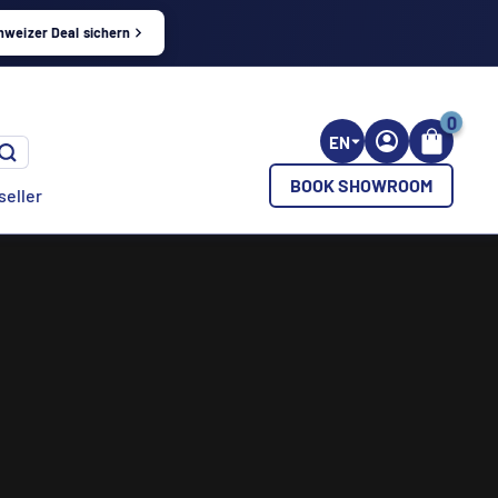
hweizer Deal sichern
0
EN
BOOK SHOWROOM
seller