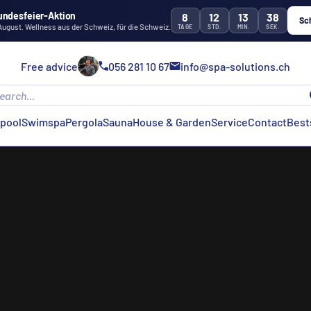
undesfeier-Aktion
8
12
13
37
Sc
 August. Wellness aus der Schweiz, für die Schweiz.
TAGE
STD.
MIN.
SEK.
Free advice
056 281 10 67
info@spa-solutions.ch
lpool
Swimspa
Pergola
Sauna
House & Garden
Service
Contact
Best