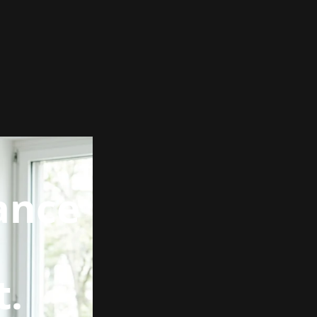
ance
t.