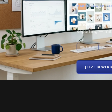
MARKETING-SPEZIA
Du verantwortes
Landingpages für
Reporting — mit
80–100 %
Würen
JETZT BEWER