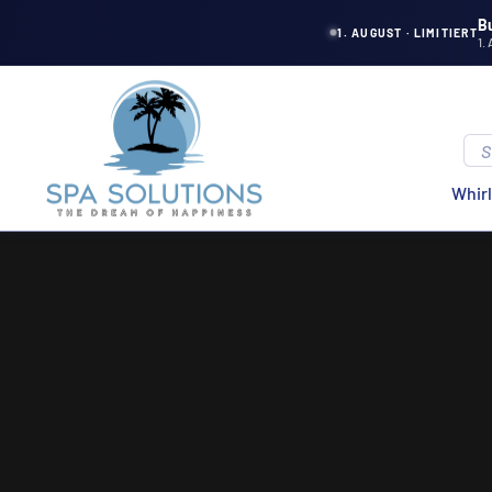
Directly
B
1. AUGUST · LIMITIERT
1.
to
the
Spa
content
Solutions
Whir