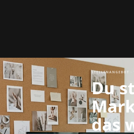
STELLENANGEBOT ·
Du s
Mark
das w