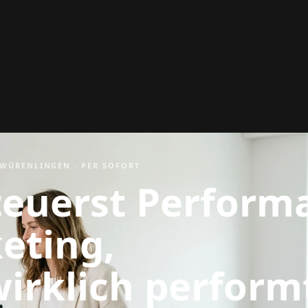
 WÜRENLINGEN · PER SOFORT
teuerst Perform
eting,
irklich perform