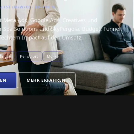
LIST (M/W/D) · 80–100 %
t Meta Ads, Google Ads, Creatives und
 Spa Solutions und SkyPergola. Budget, Funnel,
 echtem Impact auf den Umsatz.
lingen
Per sofort
Mo–Fr
BEN
MEHR ERFAHREN