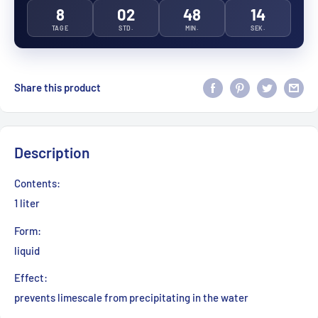
8
02
48
14
TAGE
STD.
MIN.
SEK.
Share this product
Description
Contents:
1 liter
Form:
liquid
Effect:
prevents limescale from precipitating in the water