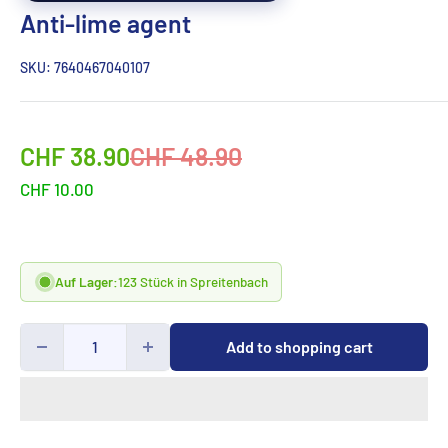
Anti-lime agent
SKU:
7640467040107
Sonderpreis
Normalpreis
CHF 38.90
CHF 48.90
CHF 10.00
Auf Lager:
123 Stück in Spreitenbach
Add to shopping cart