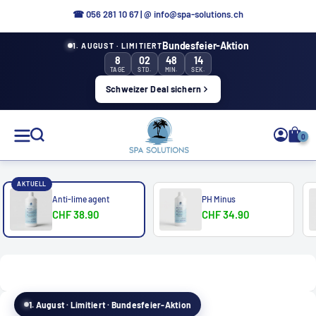
Directly
☎
056 281 10 67
|
@ info@spa-solutions.ch
to
Bundesfeier-Aktion
1. AUGUST · LIMITIERT
the
8
02
48
13
content
TAGE
STD.
MIN.
SEK.
Schweizer Deal sichern
Spa
0
Solutions
AKTUELL
Anti-lime agent
PH Minus
CHF 38.90
CHF 34.90
EN
1. August · Limitiert · Bundesfeier-Aktion