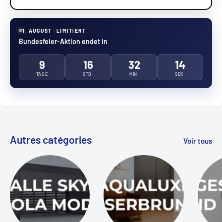
1. AUGUST · LIMITIERT
Bundesfeier-Aktion endet in
9
16
32
14
TAGE
STD.
MIN.
SEK.
Autres catégories
Voir tous