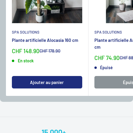
SPA SOLUTIONS
SPA SOLUTIONS
Plante artificielle Alocasia 160 cm
Plante artificielle 
cm
Sonderpreis
CHF 148.90
Normalpreis
CHF 178.90
Sonderpreis
CHF 74.90
Normal
CHF 88
En stock
Épuisé
Ajouter au panier
Épui
15.000+