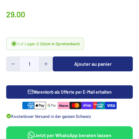
Prix
29.00
spécialCHF
Auf Lager:
0 Stück in Spreitenbach
Ajouter au panier
Warenkorb als Offerte per E-Mail erhalten
Kostenloser Versand in der ganzen Schweiz
Jetzt per WhatsApp beraten lassen