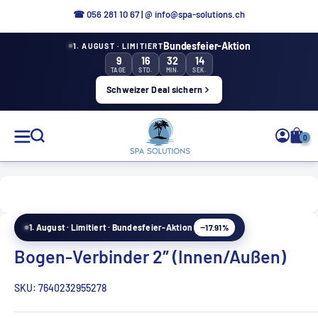
Aller
☎ 0
56 281 10 67
|
@ info@spa-solutions.ch
directement
Bundesfeier-Aktion
1. AUGUST · LIMITIERT
au
9
16
32
13
contenu
TAGE
STD.
MIN.
SEK.
Schweizer Deal sichern
Solutions
0
de
spa
−17.91%
1. August · Limitiert · Bundesfeier-Aktion
FR
Bogen-Verbinder 2″ (Innen/Außen)
SKU:
7640232955278