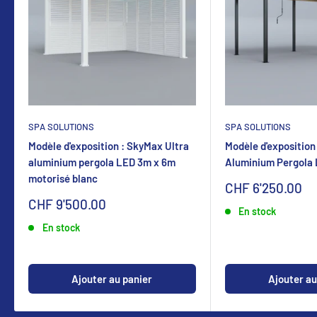
SPA SOLUTIONS
SPA SOLUTIONS
Modèle d'exposition : SkyMax Ultra
Modèle d'exposition
aluminium pergola LED 3m x 6m
Aluminium Pergola
motorisé blanc
Sonderpreis
CHF 6'250.00
Sonderpreis
CHF 9'500.00
En stock
En stock
Ajouter au panier
Ajouter au