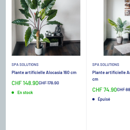
SPA SOLUTIONS
SPA SOLUTIONS
Plante artificielle Alocasia 160 cm
Plante artificielle 
cm
Sonderpreis
CHF 148.90
Normalpreis
CHF 178.90
Sonderpreis
CHF 74.90
Normal
CHF 88
En stock
Épuisé