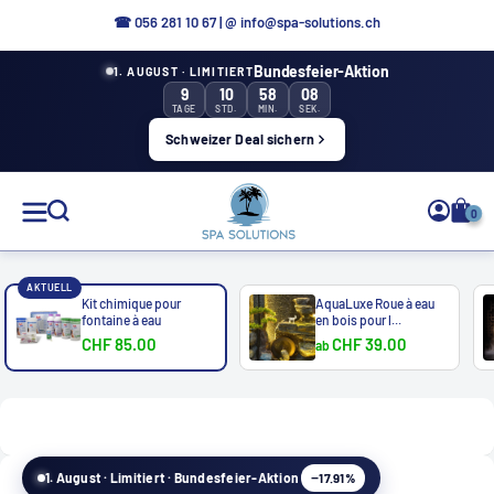
Aller
☎ 0
56 281 10 67
|
@ info@spa-solutions.ch
directement
Bundesfeier-Aktion
1. AUGUST · LIMITIERT
au
9
10
58
08
contenu
TAGE
STD.
MIN.
SEK.
Schweizer Deal sichern
Solutions
0
de
spa
AKTUELL
Kit chimique pour
AquaLuxe Roue à eau
fontaine à eau
en bois pour l...
CHF 85.00
CHF 39.00
ab
FR
−17.91%
1. August · Limitiert · Bundesfeier-Aktion