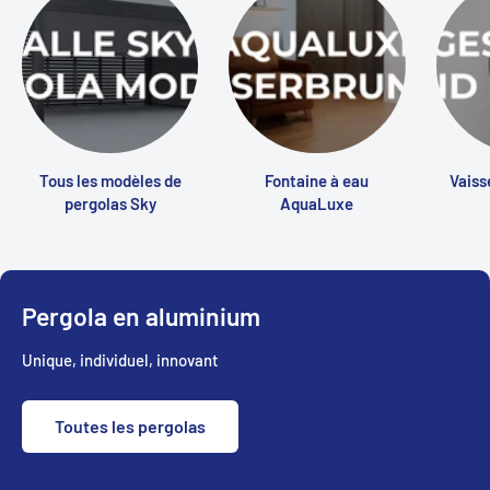
Tous les modèles de
Fontaine à eau
Vaiss
pergolas Sky
AquaLuxe
Pergola en aluminium
Unique, individuel, innovant
Toutes les pergolas