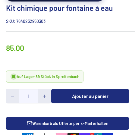
Kit chimique pour fontaine à eau
SKU:
7640232950303
Prix
85.00
spécialCHF
Auf Lager:
89 Stück in Spreitenbach
Ajouter au panier
Warenkorb als Offerte per E-Mail erhalten