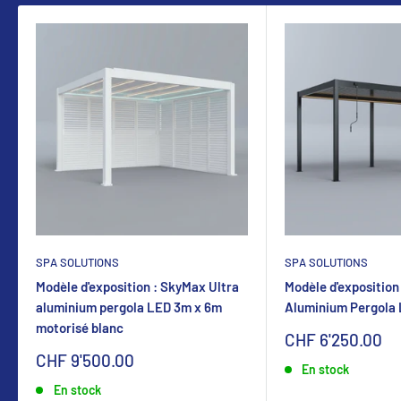
SPA SOLUTIONS
SPA SOLUTIONS
Modèle d'exposition : SkyMax Ultra
Modèle d'exposition
aluminium pergola LED 3m x 6m
Aluminium Pergola
motorisé blanc
Sonderpreis
CHF 6'250.00
Sonderpreis
CHF 9'500.00
En stock
En stock