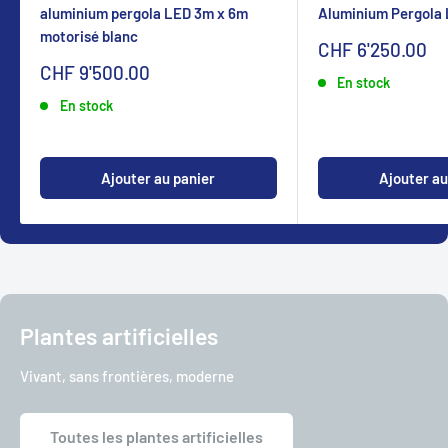
aluminium pergola LED 3m x 6m
Aluminium Pergola
motorisé blanc
Sonderpreis
CHF 6'250.00
Sonderpreis
CHF 9'500.00
En stock
En stock
Ajouter au panier
Ajouter au
Plantes artificielles
Vivant, sans frontières, moderne
Toutes les plantes artificielles