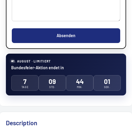
Absenden
1. AUGUST · LIMITIERT
Bundesfeier-Aktion endet in
7
09
44
01
TAGE
STD.
MIN.
SEK.
Description