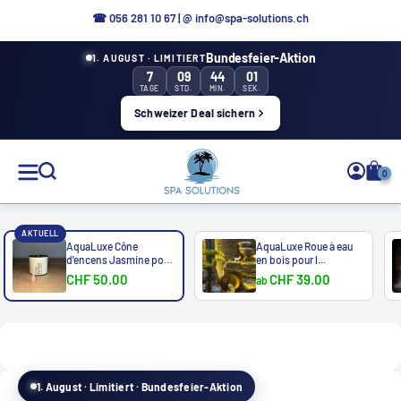
Aller
☎ 0
56 281 10 67
|
@ info@spa-solutions.ch
directement
Bundesfeier-Aktion
1. AUGUST · LIMITIERT
au
7
09
44
00
contenu
TAGE
STD.
MIN.
SEK.
Schweizer Deal sichern
Solutions
0
de
spa
AKTUELL
AquaLuxe Cône
AquaLuxe Roue à eau
d'encens Jasmine pour
en bois pour l...
...
CHF 50.00
CHF 39.00
ab
FR
1. August · Limitiert · Bundesfeier-Aktion