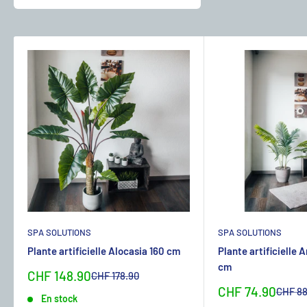
SPA SOLUTIONS
SPA SOLUTIONS
Plante artificielle Alocasia 160 cm
Plante artificielle 
cm
Sonderpreis
CHF 148.90
Normalpreis
CHF 178.90
Sonderpreis
CHF 74.90
Normal
CHF 88
En stock