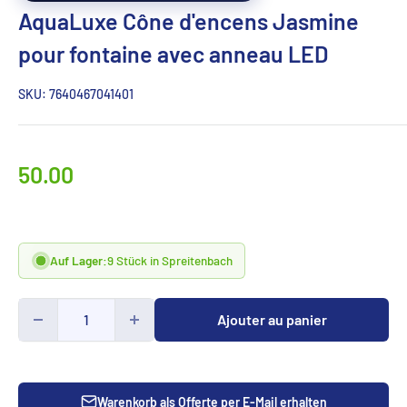
AquaLuxe Cône d'encens Jasmine
pour fontaine avec anneau LED
SKU:
7640467041401
Prix
50.00
spécialCHF
Auf Lager:
9 Stück in Spreitenbach
Ajouter au panier
Warenkorb als Offerte per E-Mail erhalten