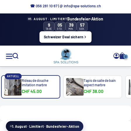
Aller
☎ 0
56 281 10 67
|
@ info@spa-solutions.ch
directement
Bundesfeier-Aktion
1. AUGUST · LIMITIERT
au
9
05
39
56
contenu
TAGE
STD.
MIN.
SEK.
Schweizer Deal sichern
Solutions
0
de
spa
AKTUELL
Rideau de douche
Tapis de salle de bain
imitation marbre
aspect marbre
CHF 45.00
CHF 38.00
FR
1. August · Limitiert · Bundesfeier-Aktion