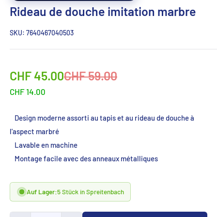
Rideau de douche imitation marbre
SKU:
7640467040503
Sonderpreis
Normalpreis
CHF 45.00
CHF 59.00
CHF 14.00
Design moderne assorti au tapis et au rideau de douche à
l'aspect marbré
Lavable en machine
Montage facile avec des anneaux métalliques
Auf Lager:
5 Stück in Spreitenbach