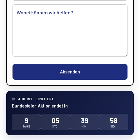
Absenden
1. AUGUST · LIMITIERT
Bundesfeier-Aktion endet in
9
05
39
57
TAGE
STD.
MIN.
SEK.