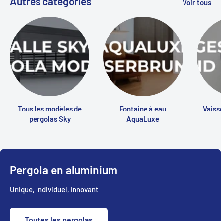
Autres catégories
Voir tous
Tous les modèles de
Fontaine à eau
Vaiss
pergolas Sky
AquaLuxe
Pergola en aluminium
Unique, individuel, innovant
Toutes les pergolas