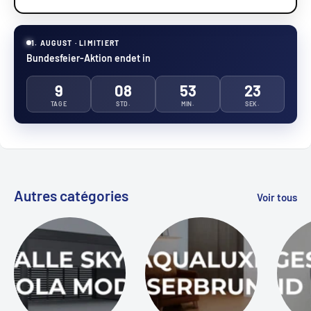
1. AUGUST · LIMITIERT
Bundesfeier-Aktion endet in
9
08
53
22
TAGE
STD.
MIN.
SEK.
Autres catégories
Voir tous