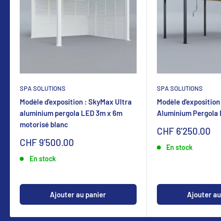
SPA SOLUTIONS
SPA SOLUTIONS
Modèle d'exposition : SkyMax Ultra
Modèle d'exposition
aluminium pergola LED 3m x 6m
Aluminium Pergola
motorisé blanc
Sonderpreis
CHF 6'250.00
Sonderpreis
CHF 9'500.00
En stock
En stock
Ajouter au panier
Ajouter au