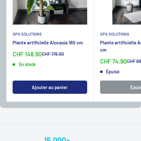
SPA SOLUTIONS
SPA SOLUTIONS
Plante artificielle Alocasia 160 cm
Plante artificielle 
cm
Sonderpreis
CHF 148.90
Normalpreis
CHF 178.90
Sonderpreis
CHF 74.90
Normal
CHF 88
En stock
Épuisé
Ajouter au panier
Épui
15.000+