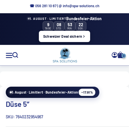
Aller
☎ 0
56 281 10 67
|
@ info@spa-solutions.ch
directement
Bundesfeier-Aktion
1. AUGUST · LIMITIERT
au
9
08
53
22
contenu
TAGE
STD.
MIN.
SEK.
Schweizer Deal sichern
Solutions
0
de
spa
−17.91%
1. August · Limitiert · Bundesfeier-Aktion
FR
Düse 5″
SKU:
7640232954967