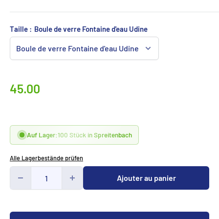
Taille :
Boule de verre Fontaine d'eau Udine
Prix
45.00
spécialCHF
Auf Lager:
100 Stück in Spreitenbach
Alle Lagerbestände prüfen
Ajouter au panier