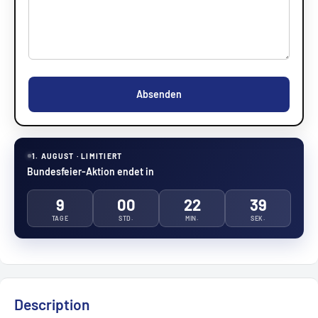
Absenden
1. AUGUST · LIMITIERT
Bundesfeier-Aktion endet in
9
00
22
38
TAGE
STD.
MIN.
SEK.
Description