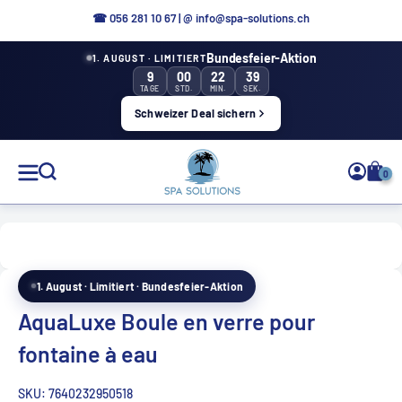
Aller
☎ 0
56 281 10 67
|
@ info@spa-solutions.ch
directement
Bundesfeier-Aktion
1. AUGUST · LIMITIERT
au
9
00
22
39
contenu
TAGE
STD.
MIN.
SEK.
Schweizer Deal sichern
Solutions
0
de
spa
1. August · Limitiert · Bundesfeier-Aktion
FR
AquaLuxe Boule en verre pour
fontaine à eau
SKU:
7640232950518