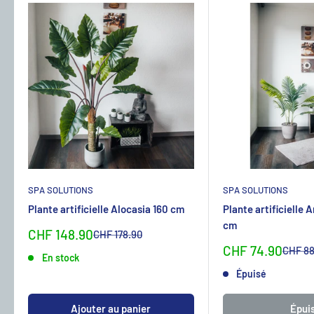
SPA SOLUTIONS
SPA SOLUTIONS
Plante artificielle Alocasia 160 cm
Plante artificielle 
cm
Sonderpreis
CHF 148.90
Normalpreis
CHF 178.90
Sonderpreis
CHF 74.90
Normal
CHF 88
En stock
Épuisé
Ajouter au panier
Épui