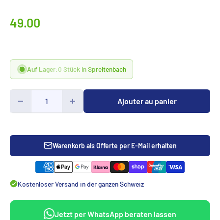
Prix
49.00
spécialCHF
Auf Lager:
0 Stück in Spreitenbach
Ajouter au panier
Warenkorb als Offerte per E-Mail erhalten
Kostenloser Versand in der ganzen Schweiz
Jetzt per WhatsApp beraten lassen