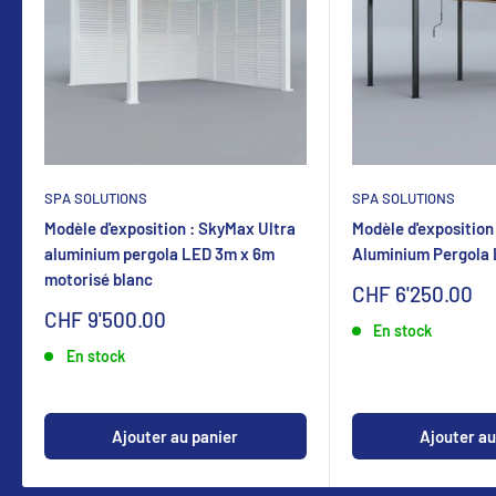
SPA SOLUTIONS
SPA SOLUTIONS
Modèle d'exposition : SkyMax Ultra
Modèle d'exposition
aluminium pergola LED 3m x 6m
Aluminium Pergola
motorisé blanc
Sonderpreis
CHF 6'250.00
Sonderpreis
CHF 9'500.00
En stock
En stock
Ajouter au panier
Ajouter au