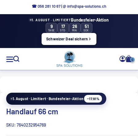
Aller
☎ 0
56 281 10 67
|
@ info@spa-solutions.ch
directement
Bundesfeier-Aktion
1. AUGUST · LIMITIERT
au
9
17
26
51
contenu
TAGE
STD.
MIN.
SEK.
Schweizer Deal sichern
Solutions
0
de
spa
−17.91%
1. August · Limitiert · Bundesfeier-Aktion
FR
Handlauf 66 cm
SKU:
7640232954769