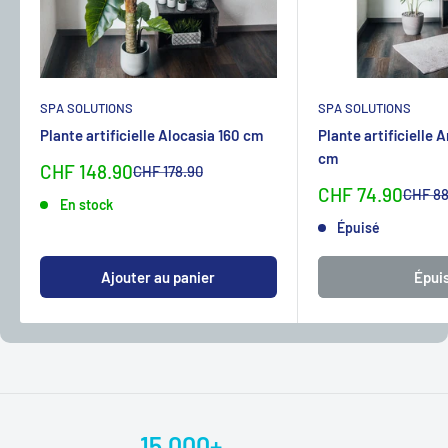
SPA SOLUTIONS
SPA SOLUTIONS
Plante artificielle Alocasia 160 cm
Plante artificielle 
cm
Sonderpreis
CHF 148.90
Normalpreis
CHF 178.90
Sonderpreis
CHF 74.90
Normal
CHF 88
En stock
Épuisé
Ajouter au panier
Épui
15.000+