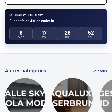
1. AUGUST · LIMITIERT
Bundesfeier-Aktion endet in
9
17
26
51
TAGE
STD.
MIN.
SEK.
Autres catégories
Voir tous