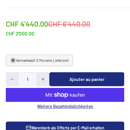
Sonderpreis
Normalpreis
CHF 4'440.00
CHF 6'440.00
CHF 2'000.00
Vorverkauf:
3 Monate Lieferzeit
Ajouter au panier
Weitere Bezahlmöglichkeiten
Warenkorb als Offerte per E-Mail erhalten