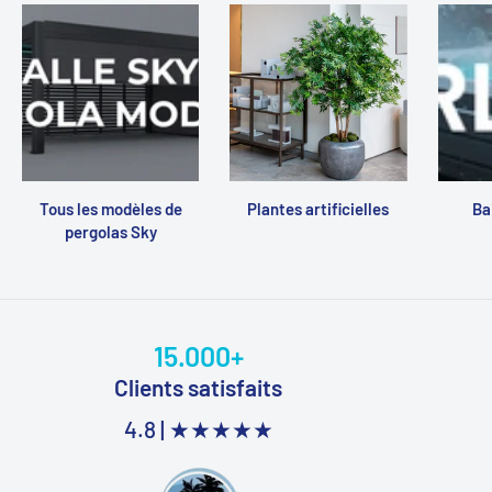
Tous les modèles de
Plantes artificielles
Ba
pergolas Sky
15.000+
Clients satisfaits
4.8 |
★★★★★