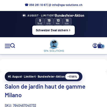
Aller
☎ 0
56 281 10 67
|
@ info@spa-solutions.ch
directement
Bundesfeier-Aktion
1. AUGUST · LIMITIERT
au
9
19
10
15
contenu
TAGE
STD.
MIN.
SEK.
Schweizer Deal sichern
Solutions
0
de
spa
−17.91%
1. August · Limitiert · Bundesfeier-Aktion
FR
Salon de jardin haut de gamme
Milano
SKU:
7640467040732