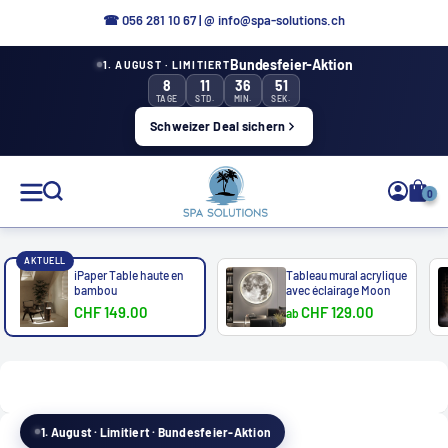
Aller
☎ 0
56 281 10 67
|
@ info@spa-solutions.ch
directement
Bundesfeier-Aktion
1. AUGUST · LIMITIERT
au
8
11
36
50
contenu
TAGE
STD.
MIN.
SEK.
Schweizer Deal sichern
Solutions
0
de
spa
AKTUELL
iPaper Table haute en
Tableau mural acrylique
bambou
avec éclairage Moon
CHF 149.00
CHF 129.00
ab
FR
1. August · Limitiert · Bundesfeier-Aktion