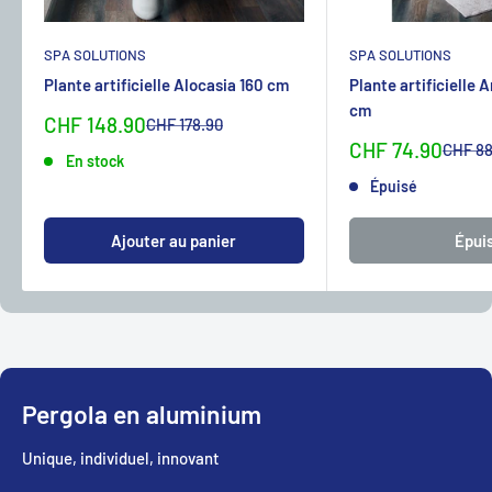
SPA SOLUTIONS
SPA SOLUTIONS
Plante artificielle Alocasia 160 cm
Plante artificielle 
cm
Sonderpreis
CHF 148.90
Normalpreis
CHF 178.90
Sonderpreis
CHF 74.90
Normal
CHF 88
En stock
Épuisé
Ajouter au panier
Épui
Pergola en aluminium
Unique, individuel, innovant