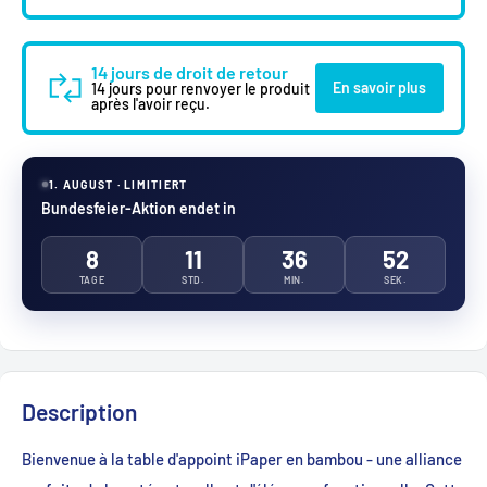
14 jours de droit de retour
En savoir plus
14 jours pour renvoyer le produit
après l'avoir reçu.
1. AUGUST · LIMITIERT
Bundesfeier-Aktion endet in
8
11
36
51
TAGE
STD.
MIN.
SEK.
Description
Bienvenue à la table d'appoint iPaper en bambou - une alliance