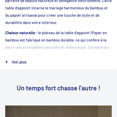
parfaite de beauté naturelle et d'élégance fonctionnelle. Cette
table d'appoint incarne le mariage harmonieux du bambou et
du papier artisanal pour créer une touche de style et de
durabilité dans votre intérieur.
Chaleur naturelle :
le plateau de la table d'appoint iPaper en
bambou est fabriqué en bambou durable, ce qui confère à la
pièce une atmosphère naturelle et chaleureuse. Ce matériau
respectueux de l'environnement contribue non seulement à
l'esthétique de l'ensemble, mais représente également votre
Voir plus
amour pour la nature.
Légère et stable :
malgré son poids plume, la table d'appoint
Un temps fort chasse l'autre !
iPaper en bambou est étonnamment stable. La finition soignée
et l'association du bambou et du papier artisanal garantissent
une construction robuste, à la fois fonctionnelle et durable.
Artisanat durable :
avec son plateau de table en Craft Paper