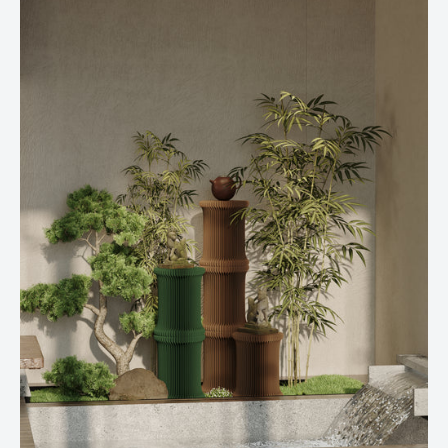
de qualité supérieure, la table d'appoint iPaper en bambou
représente l'artisanat durable. Le Craft Paper n'est pas
seulement respectueux de l'environnement, il confère
également à la table une texture caractéristique qui attire le
regard.
Utilisation polyvalente :
la table d'appoint iPaper en bambou
est extrêmement polyvalente. Utilisez-la comme étagère
élégante pour vos livres, vos décorations ou comme support
pratique pour votre café préféré. Cette table d'appoint
apporte fonctionnalité et style à votre vie quotidienne.
Intégration facile :
le design intemporel de la table d'appoint
iPaper en bambou s'intègre parfaitement dans différents
styles d'aménagement. Que ce soit dans votre salon, votre
chambre ou votre bureau, cette table deviendra un élément
élégant qui enrichira vos pièces.