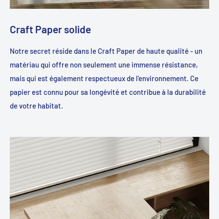
Élégance écologique :
découvrez l'élégance écologique de la
table d'appoint iPaper en bambou et faites une déclaration en
Craft Paper solide
faveur du design durable. Profitez de la beauté de la nature
chez vous avec ce meuble charmant et fonctionnel.
Notre secret réside dans le Craft Paper de haute qualité - un
Donnez à votre pièce une note chaleureuse tout en y
matériau qui offre non seulement une immense résistance,
apportant une touche durable avec la table d'appoint iPaper
mais qui est également respectueux de l'environnement. Ce
en bambou - un complément parfait pour votre intérieur.
papier est connu pour sa longévité et contribue à la durabilité
de votre habitat.