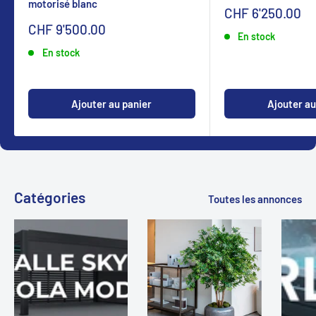
motorisé blanc
Sonderpreis
CHF 6'250.00
Sonderpreis
CHF 9'500.00
En stock
En stock
Ajouter au panier
Ajouter au
Catégories
Toutes les annonces