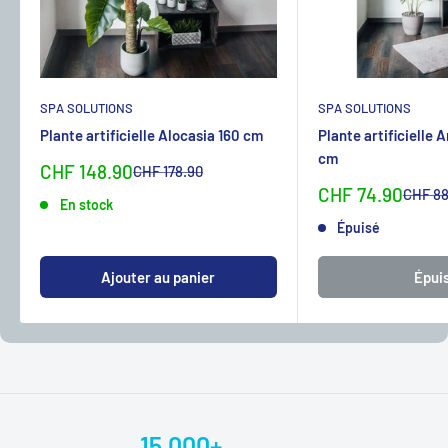
SPA SOLUTIONS
SPA SOLUTIONS
Plante artificielle Alocasia 160 cm
Plante artificielle 
cm
Sonderpreis
CHF 148.90
Normalpreis
CHF 178.90
Sonderpreis
CHF 74.90
Normal
CHF 88
En stock
Épuisé
Ajouter au panier
Épui
15.000+