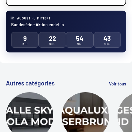
1. AUGUST · LIMITIERT
Bundesfeier-Aktion endet in
9
22
54
43
TAGE
STD.
MIN.
SEK.
Autres catégories
Voir tous