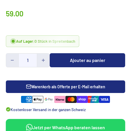
Prix
59.00
spécialCHF
Auf Lager:
0 Stück in Spreitenbach
Ajouter au panier
Warenkorb als Offerte per E-Mail erhalten
Kostenloser Versand in der ganzen Schweiz
Jetzt per WhatsApp beraten lassen