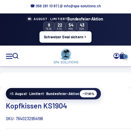
Aller
☎ 0
56 281 10 67
|
@ info@spa-solutions.ch
directement
Bundesfeier-Aktion
1. AUGUST · LIMITIERT
au
9
22
54
42
contenu
TAGE
STD.
MIN.
SEK.
Schweizer Deal sichern
Solutions
0
de
spa
−17.91%
1. August · Limitiert · Bundesfeier-Aktion
FR
Kopfkissen KS1904
SKU:
7640232954196