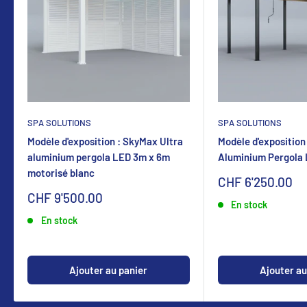
SPA SOLUTIONS
SPA SOLUTIONS
Modèle d'exposition : SkyMax Ultra
Modèle d'exposition
aluminium pergola LED 3m x 6m
Aluminium Pergola
motorisé blanc
Sonderpreis
CHF 6'250.00
Sonderpreis
CHF 9'500.00
En stock
En stock
Ajouter au panier
Ajouter au