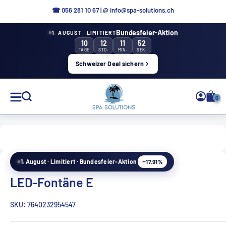
Aller
☎ 0
56 281 10 67
|
@ info@spa-solutions.ch
directement
Bundesfeier-Aktion
1. AUGUST · LIMITIERT
au
10
12
11
51
contenu
TAGE
STD.
MIN.
SEK.
Schweizer Deal sichern
Solutions
0
de
spa
−17.91%
1. August · Limitiert · Bundesfeier-Aktion
FR
LED-Fontäne E
SKU:
7640232954547