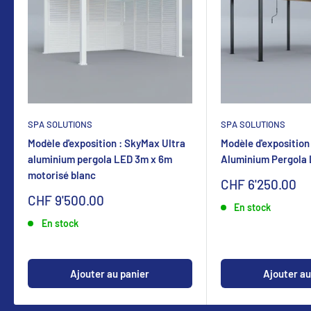
SPA SOLUTIONS
SPA SOLUTIONS
Modèle d'exposition : SkyMax Ultra
Modèle d'exposition
aluminium pergola LED 3m x 6m
Aluminium Pergola
motorisé blanc
Sonderpreis
CHF 6'250.00
Sonderpreis
CHF 9'500.00
En stock
En stock
Ajouter au panier
Ajouter au