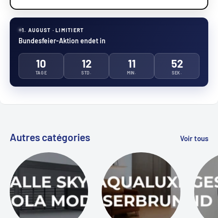
1. AUGUST · LIMITIERT
Bundesfeier-Aktion endet in
10
12
11
52
TAGE
STD.
MIN.
SEK.
Autres catégories
Voir tous