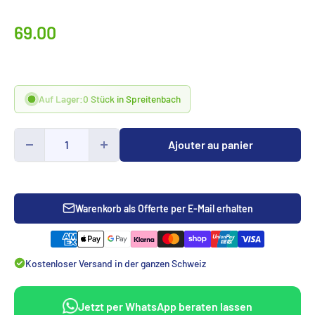
Prix
69.00
spécialCHF
Auf Lager:
0 Stück in Spreitenbach
Ajouter au panier
Warenkorb als Offerte per E-Mail erhalten
Kostenloser Versand in der ganzen Schweiz
Jetzt per WhatsApp beraten lassen