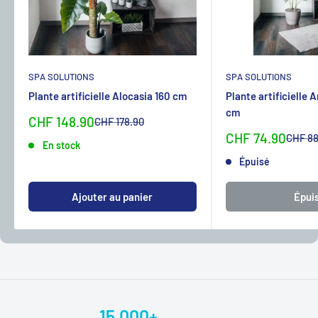
SPA SOLUTIONS
SPA SOLUTIONS
Plante artificielle Alocasia 160 cm
Plante artificielle 
cm
Sonderpreis
CHF 148.90
Normalpreis
CHF 178.90
Sonderpreis
CHF 74.90
Normal
CHF 88
En stock
Épuisé
Ajouter au panier
Épui
15.000+