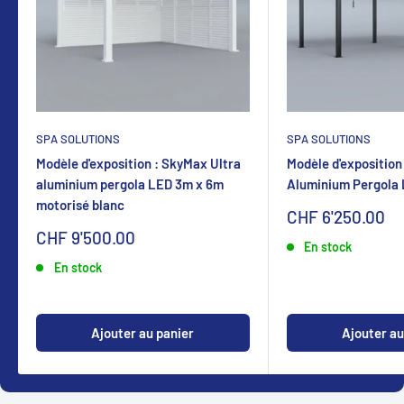
SPA SOLUTIONS
SPA SOLUTIONS
Modèle d'exposition : SkyMax Ultra
Modèle d'exposition
aluminium pergola LED 3m x 6m
Aluminium Pergola
motorisé blanc
Sonderpreis
CHF 6'250.00
Sonderpreis
CHF 9'500.00
En stock
En stock
Ajouter au panier
Ajouter au