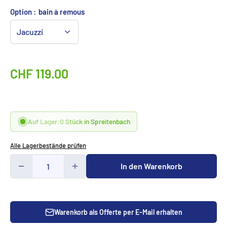
Option :
bain à remous
Sonderpreis
CHF 119.00
Auf Lager:
0 Stück in Spreitenbach
Alle Lagerbestände prüfen
In den Warenkorb
Warenkorb als Offerte per E-Mail erhalten