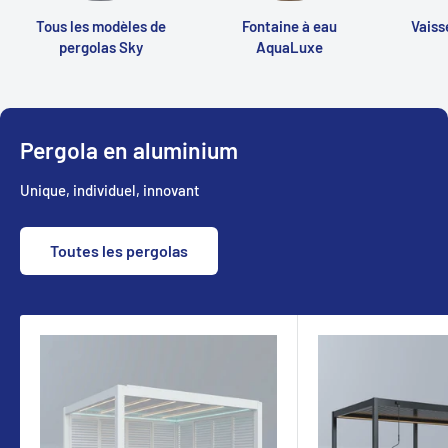
Tous les modèles de
Fontaine à eau
Vaiss
pergolas Sky
AquaLuxe
Pergola en aluminium
Unique, individuel, innovant
Toutes les pergolas