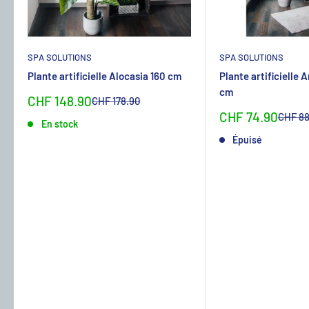
SPA SOLUTIONS
SPA SOLUTIONS
Plante artificielle Alocasia 160 cm
Plante artificielle 
cm
Sonderpreis
CHF 148.90
Normalpreis
CHF 178.90
Sonderpreis
CHF 74.90
Normal
CHF 88
En stock
Épuisé