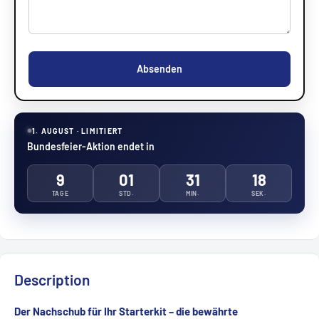
Absenden
1. AUGUST · LIMITIERT
Bundesfeier-Aktion endet in
9
01
31
17
TAGE
STD.
MIN.
SEK.
Description
Der Nachschub für Ihr Starterkit – die bewährte