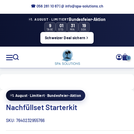
Aller
☎ 0
56 281 10 67
|
@ info@spa-solutions.ch
directement
Bundesfeier-Aktion
1. AUGUST · LIMITIERT
au
9
01
31
18
contenu
TAGE
STD.
MIN.
SEK.
Schweizer Deal sichern
Solutions
0
de
spa
1. August · Limitiert · Bundesfeier-Aktion
FR
Nachfüllset Starterkit
SKU:
7640232955766